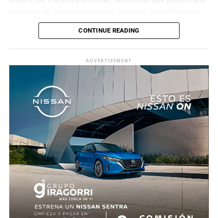
impactos de bala en la cabeza, además de daños en la
puerta del lado del conductor.
CONTINUE READING
La zona fue acordonada para preservar la escena,
mientras peritos de la Fiscalía Regional Oriente
ADVERTISEMENT
realizaron las diligencias correspondientes y el
levantamiento del cuerpo. Hasta el momento no se
cuenta con información sobre los agresores, y el cadáver
fue trasladado al Servicio Médico Forense en espera de
ser identificado, en tanto continúan las investigaciones.