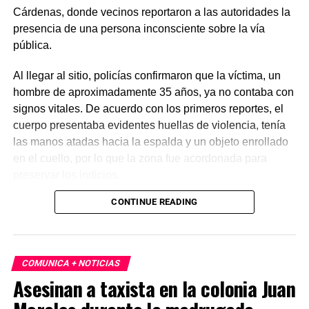
Cárdenas, donde vecinos reportaron a las autoridades la
presencia de una persona inconsciente sobre la vía
pública.
Al llegar al sitio, policías confirmaron que la víctima, un
hombre de aproximadamente 35 años, ya no contaba con
signos vitales. De acuerdo con los primeros reportes, el
cuerpo presentaba evidentes huellas de violencia, tenía
las manos atadas hacia la espalda y un objeto enrollado
en el cuello, por lo que la zona fue acordonada para
preservar los indicios.
CONTINUE READING
Las primeras investigaciones apuntan a que el hombre
habría sido abandonado en ese punto durante la
madrugada. Personal de la Fiscalía y del Servicio Médico
Forense realizó el levantamiento del cuerpo e inició la
COMUNICA + NOTICIAS
carpeta de investigación correspondiente para esclarecer
Asesinan a taxista en la colonia Juan
este homicidio.