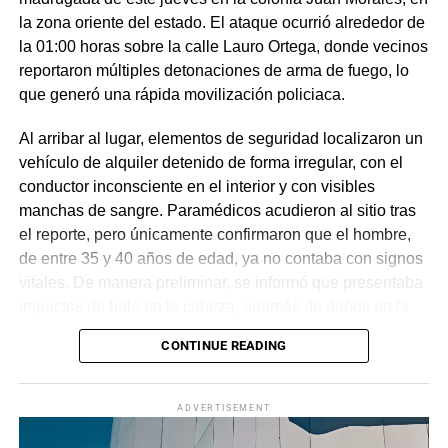
la zona oriente del estado. El ataque ocurrió alrededor de
la 01:00 horas sobre la calle Lauro Ortega, donde vecinos
reportaron múltiples detonaciones de arma de fuego, lo
que generó una rápida movilización policiaca.
Al arribar al lugar, elementos de seguridad localizaron un
vehículo de alquiler detenido de forma irregular, con el
conductor inconsciente en el interior y con visibles
manchas de sangre. Paramédicos acudieron al sitio tras
el reporte, pero únicamente confirmaron que el hombre,
de entre 35 y 40 años de edad, ya no contaba con signos
vitales. De manera preliminar, se informó que presentaba
impactos de bala en la cabeza, además de daños en la
puerta del lado del conductor.
CONTINUE READING
La zona fue acordonada para preservar la escena,
mientras peritos de la Fiscalía Regional Oriente
ADVERTISEMENT
realizaron las diligencias correspondientes y el
levantamiento del cuerpo. Hasta el momento no se