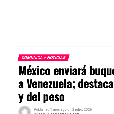
COMUNICA + NOTICIAS
México enviará buqu
a Venezuela; destaca
y del peso
Published
1 mes ago
on
2 julio, 2026