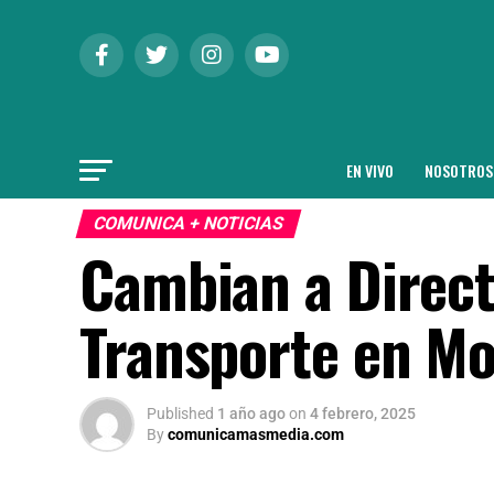
EN VIVO
NOSOTROS
COMUNICA + NOTICIAS
Cambian a Direct
Transporte en Mo
Published
1 año ago
on
4 febrero, 2025
By
comunicamasmedia.com