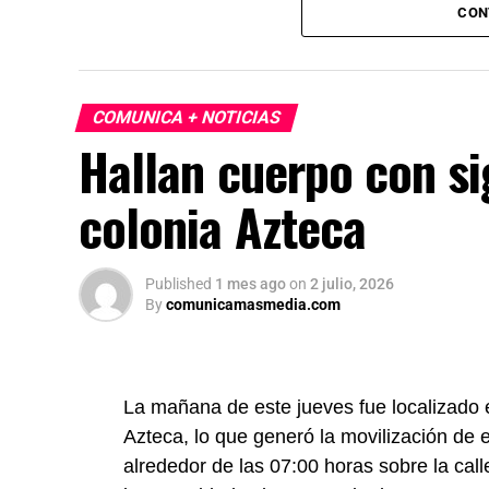
México, Estados Unidos y Canadá (T-MEC)
CON
certidumbre a inversionistas, pese a los p
presidenta afirmó que el peso mexicano se 
país es seguro para visitantes, tras los re
COMUNICA + NOTICIAS
celebraciones en la capital.
Hallan cuerpo con si
colonia Azteca
Published
1 mes ago
on
2 julio, 2026
By
comunicamasmedia.com
La mañana de este jueves fue localizado e
Azteca, lo que generó la movilización de 
alrededor de las 07:00 horas sobre la ca