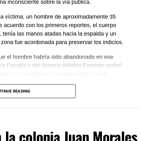
na inconsciente sobre la vía pública.
que la víctima, un hombre de aproximadamente 35
e acuerdo con los primeros reportes, el cuerpo
, tenía las manos atadas hacia la espalda y un
la zona fue acordonada para preservar los indicios.
que el hombre habría sido abandonado en ese
a Fiscalía y del Servicio Médico Forense realizó
rpeta de investigación correspondiente para
TINUE READING
n la colonia Juan Morales