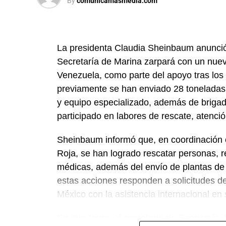
By
comunicamasmedia.com
La presidenta Claudia Sheinbaum anunció
Secretaría de Marina zarpará con un nue
Venezuela, como parte del apoyo tras los 
previamente se han enviado 28 toneladas
y equipo especializado, además de briga
participado en labores de rescate, atenc
Sheinbaum informó que, en coordinación c
Roja, se han logrado rescatar personas, r
médicas, además del envío de plantas de
estas acciones responden a solicitudes d
México con la asistencia internacional en
En otro tema, el secretario de Economía,