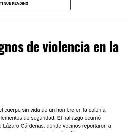
 se mantiene sin cambios y continúa ofreciendo
TINUE READING
rocesos de revisión previstos. Por su parte, la
mantiene estable frente al dólar y reiteró que el
cientes incidentes registrados durante
gnos de violencia en la
l cuerpo sin vida de un hombre en la colonia
elementos de seguridad. El hallazgo ocurrió
lle Lázaro Cárdenas, donde vecinos reportaron a