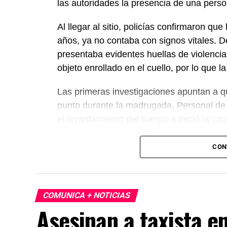
las autoridades la presencia de una perso
Al llegar al sitio, policías confirmaron 
años, ya no contaba con signos vitales. D
presentaba evidentes huellas de violencia
objeto enrollado en el cuello, por lo que 
Las primeras investigaciones apuntan a 
punto durante la madrugada. Personal de l
el levantamiento del cuerpo e inició la ca
esclarecer este homicidio.
CON
COMUNICA + NOTICIAS
Asesinan a taxista e