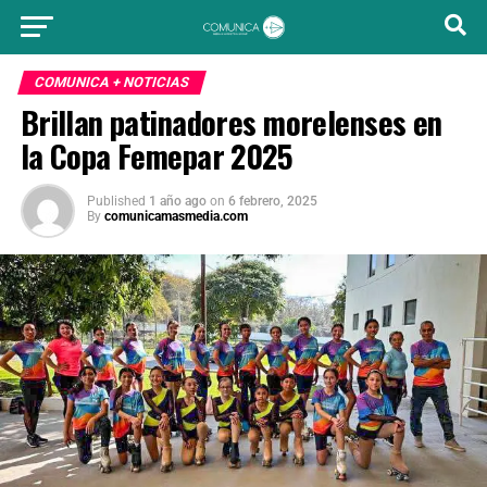
COMUNICA + NOTICIAS
Brillan patinadores morelenses en
la Copa Femepar 2025
Published
1 año ago
on
6 febrero, 2025
By
comunicamasmedia.com