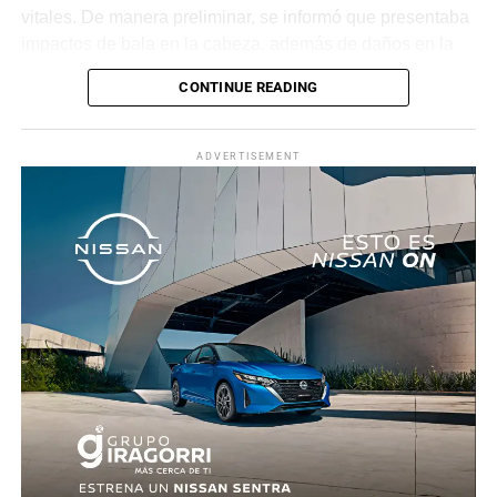
vitales. De manera preliminar, se informó que presentaba
impactos de bala en la cabeza, además de daños en la
puerta del lado del conductor.
CONTINUE READING
La zona fue acordonada para preservar la escena,
mientras peritos de la Fiscalía Regional Oriente
ADVERTISEMENT
realizaron las diligencias correspondientes y el
levantamiento del cuerpo. Hasta el momento no se
cuenta con información sobre los agresores, y el cadáver
fue trasladado al Servicio Médico Forense en espera de
ser identificado, en tanto continúan las investigaciones.