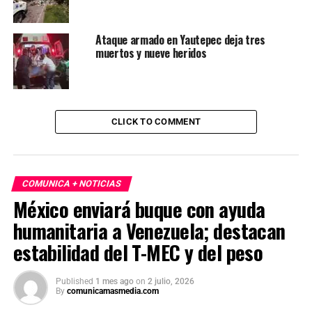
Ataque armado en Yautepec deja tres
muertos y nueve heridos
CLICK TO COMMENT
COMUNICA + NOTICIAS
México enviará buque con ayuda
humanitaria a Venezuela; destacan
estabilidad del T-MEC y del peso
Published
1 mes ago
on
2 julio, 2026
By
comunicamasmedia.com