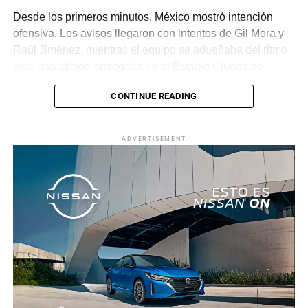
Desde los primeros minutos, México mostró intención
ofensiva. Los avisos llegaron con intentos de Gil Mora y
Raúl Jiménez, mientras el equipo se adueñaba del ritmo
ante una afición entregada en el Estadio Ciudad de
México.
CONTINUE READING
La recompensa llegó al minuto 22. Tras una jugada
colectiva que desordenó a la defensa ecuatoriana,
ADVERTISEMENT
Roberto “Piojo” Alvarado asistió a Julián Quiñones, quien
definió con categoría dentro del área para abrir el
marcador.
El dominio mexicano se mantuvo y no tardó en reflejarse
nuevamente. Al 31’, una recuperación en zona alta
permitió a Quiñones devolverle el balón a Raúl Jiménez,
quien sacó un potente disparo al ángulo para firmar el 2-
0.
Antes del descanso, el arquero Luis Ángel “Tala” Rangel