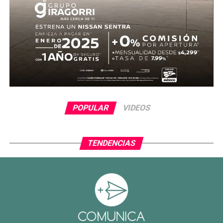
evitó el descuento con una gran atajada, manteniendo la
ventaja para el conjunto tricolor.
En la segunda mitad, Ecuador adelantó líneas y buscó
reaccionar con cambios ofensivos, pero careció de
claridad frente al arco. México, por su parte, optó por
administrar la ventaja y buscar espacios al contragolpe.
El cierre del partido incluyó la expulsión de Piero
POPULAR
VIDEOS
Hincapié en tiempo agregado, tras una revisión del VAR,
lo que terminó por inclinar definitivamente el encuentro a
favor del Tri.
TENDENCIAS
Con este resultado, México no solo avanza de ronda, sino
que también deja atrás una larga racha negativa en
partidos decisivos, ilusionando a su afición con un equipo
que combina orden, intensidad y contundencia.