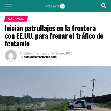
NACIONAL
Inician patrullajes en la frontera
con EE.UU. para frenar el tráfico de
fentanilo
Published
1 año ago
on
6 febrero, 2025
By
comunicamasmedia.com