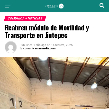
COMUNICA + NOTICIAS
Reabren módulo de Movilidad y
Transporte en Jiutepec
Published
1 año ago
on
14 febrero, 2025
By
comunicamasmedia.com