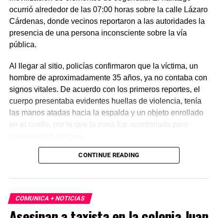
ocurrió alrededor de las 07:00 horas sobre la calle Lázaro
Cárdenas, donde vecinos reportaron a las autoridades la
presencia de una persona inconsciente sobre la vía
pública.
Al llegar al sitio, policías confirmaron que la víctima, un
hombre de aproximadamente 35 años, ya no contaba con
signos vitales. De acuerdo con los primeros reportes, el
cuerpo presentaba evidentes huellas de violencia, tenía
las manos atadas hacia la espalda y un objeto enrollado
en el cuello, por lo que la zona fue acordonada para
preservar los indicios.
CONTINUE READING
Las primeras investigaciones apuntan a que el hombre
habría sido abandonado en ese punto durante la
madrugada. Personal de la Fiscalía y del Servicio Médico
Forense realizó el levantamiento del cuerpo e inició la
COMUNICA + NOTICIAS
carpeta de investigación correspondiente para esclarecer
Asesinan a taxista en la colonia Juan
este homicidio.