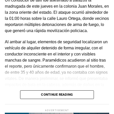
Un conductor de taxi fue asesinado a balazos la
madrugada de este jueves en la colonia Juan Morales, en
la zona oriente del estado. El ataque ocurrió alrededor de
la 01:00 horas sobre la calle Lauro Ortega, donde vecinos
reportaron múltiples detonaciones de arma de fuego, lo
que generó una rápida movilización policiaca.
Al arribar al lugar, elementos de seguridad localizaron un
vehículo de alquiler detenido de forma irregular, con el
conductor inconsciente en el interior y con visibles
manchas de sangre. Paramédicos acudieron al sitio tras
el reporte, pero únicamente confirmaron que el hombre,
de entre 35 y 40 años de edad, ya no contaba con signos
vitales. De manera preliminar, se informó que presentaba
impactos de bala en la cabeza, además de daños en la
puerta del lado del conductor.
CONTINUE READING
La zona fue acordonada para preservar la escena,
mientras peritos de la Fiscalía Regional Oriente
ADVERTISEMENT