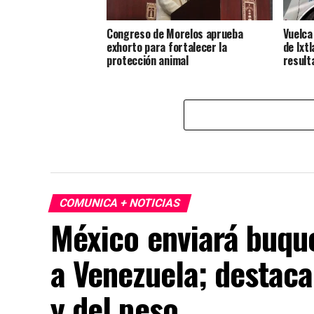
Congreso de Morelos aprueba
Vuelca
exhorto para fortalecer la
de Ixt
protección animal
result
COMUNICA + NOTICIAS
México enviará buqu
a Venezuela; destaca
y del peso