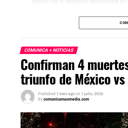
México con la asistencia internacional en
En otro tema, el secretario de Economía,
México, Estados Unidos y Canadá (T-MEC)
CON
certidumbre a inversionistas, pese a los p
presidenta afirmó que el peso mexicano se 
país es seguro para visitantes, tras los re
COMUNICA + NOTICIAS
celebraciones en la capital.
Confirman 4 muertes
triunfo de México v
Published
1 mes ago
on
1 julio, 2026
By
comunicamasmedia.com