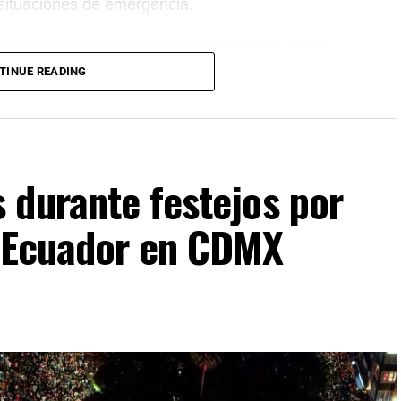
 situaciones de emergencia.
 Marcelo Ebrard, aseguró que el Tratado entre
 se mantiene sin cambios y continúa ofreciendo
TINUE READING
rocesos de revisión previstos. Por su parte, la
mantiene estable frente al dólar y reiteró que el
cientes incidentes registrados durante
 durante festejos por
s Ecuador en CDMX