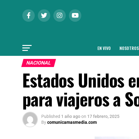
EN VIVO
NOSOTROS
NACIONAL
Estados Unidos e
para viajeros a S
Published
1 año ago
on
17 febrero, 2025
By
comunicamasmedia.com