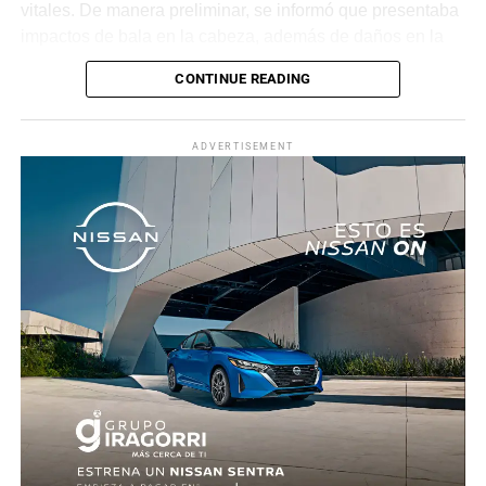
vitales. De manera preliminar, se informó que presentaba
impactos de bala en la cabeza, además de daños en la
puerta del lado del conductor.
CONTINUE READING
La zona fue acordonada para preservar la escena,
mientras peritos de la Fiscalía Regional Oriente
ADVERTISEMENT
realizaron las diligencias correspondientes y el
levantamiento del cuerpo. Hasta el momento no se
cuenta con información sobre los agresores, y el cadáver
fue trasladado al Servicio Médico Forense en espera de
ser identificado, en tanto continúan las investigaciones.