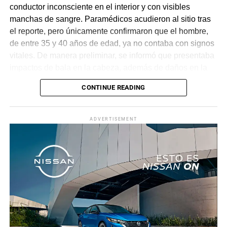
conductor inconsciente en el interior y con visibles
manchas de sangre. Paramédicos acudieron al sitio tras
el reporte, pero únicamente confirmaron que el hombre,
de entre 35 y 40 años de edad, ya no contaba con signos
vitales. De manera preliminar, se informó que presentaba
impactos de bala en la cabeza, además de daños en la
puerta del lado del conductor.
CONTINUE READING
La zona fue acordonada para preservar la escena,
mientras peritos de la Fiscalía Regional Oriente
ADVERTISEMENT
realizaron las diligencias correspondientes y el
levantamiento del cuerpo. Hasta el momento no se
cuenta con información sobre los agresores, y el cadáver
fue trasladado al Servicio Médico Forense en espera de
ser identificado, en tanto continúan las investigaciones.