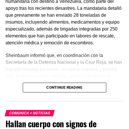
humanitaria con destino a Venezuela, como parte del
apoyo tras los recientes desastres. La mandataria detalló
que previamente se han enviado 28 toneladas de
insumos, incluyendo alimentos, medicamentos y equipo
especializado, además de brigadas integradas por 250
elementos que han participado en labores de rescate,
atención médica y remoción de escombros.
Sheinbaum informó que, en coordinación con la
Secretaría de la Defensa Nacional y la Cruz Roja, se han
logrado rescatar personas, recuperar cuerpos y brindar
más de mil consultas médicas, además del envío de
plantas de energía y materiales de apoyo. Subrayó que
CONTINUE READING
estas acciones responden a solicitudes del gobierno
venezolano y reiteró el compromiso de México con la
asistencia internacional en situaciones de emergencia.
COMUNICA + NOTICIAS
En otro tema, el secretario de Economía, Marcelo Ebrard,
Hallan cuerpo con signos de
aseguró que el Tratado entre México, Estados Unidos y