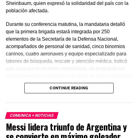
Sheinbaum, quien expresó la solidaridad del país con la
población afectada.
Durante su conferencia matutina, la mandataria detalló
que la primera brigada estará integrada por 250
elementos de la Secretaría de la Defensa Nacional,
acompañados de personal de sanidad, cinco binomios
caninos, cuatro aeronaves y equipo especializado para
labores de búsqueda, rescate y atención médica. Indicó
que, una vez en territorio venezolano, se evaluarán las
necesidades para determinar el envío de apoyo adicional.
CONTINUE READING
De acuerdo con reportes oficiales, los sismos alcanzaron
magnitudes de 7.2 y 7.5, provocando daños severos,
principalmente en el estado de La Guaira, así como
cortes de energía y múltiples derrumbes. Hasta el
COMUNICA + NOTICIAS
momento no se reportan ciudadanos mexicanos
Messi lidera triunfo de Argentina y
afectados. Las autoridades mexicanas mantienen
se convierte en máximo goleador
comunicación con el gobierno venezolano y seguimiento