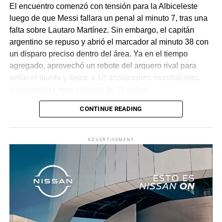
El encuentro comenzó con tensión para la Albiceleste
luego de que Messi fallara un penal al minuto 7, tras una
falta sobre Lautaro Martínez. Sin embargo, el capitán
argentino se repuso y abrió el marcador al minuto 38 con
un disparo preciso dentro del área. Ya en el tiempo
agregado, aprovechó un rebote del arquero rival para
sellar el triunfo y llegar a 18 anotaciones mundialistas,
superando la marca previa de 16 goles.
CONTINUE READING
Con este resultado, el conjunto dirigido por Lionel Scaloni
avanza con paso firme en el torneo. Tras el partido, Messi
reconoció su frustración inicial por el penal fallado, pero
ADVERTISEMENT
destacó la importancia de la victoria, mientras que el
técnico argentino subrayó la dificultad del encuentro y
valoró la clasificación del equipo a la siguiente ronda.