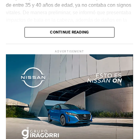
de entre 35 y 40 años de edad, ya no contaba con signos
vitales. De manera preliminar, se informó que presentaba
impactos de bala en la cabeza, además de daños en la
puerta del lado del conductor.
CONTINUE READING
La zona fue acordonada para preservar la escena,
mientras peritos de la Fiscalía Regional Oriente
ADVERTISEMENT
realizaron las diligencias correspondientes y el
levantamiento del cuerpo. Hasta el momento no se
cuenta con información sobre los agresores, y el cadáver
fue trasladado al Servicio Médico Forense en espera de
ser identificado, en tanto continúan las investigaciones.