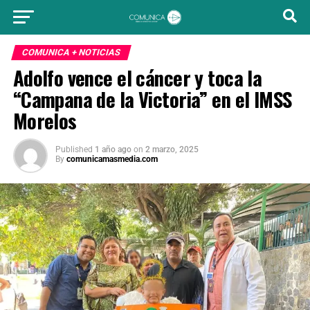
COMUNICA + NOTICIAS
Adolfo vence el cáncer y toca la
“Campana de la Victoria” en el IMSS
Morelos
Published
1 año ago
on
2 marzo, 2025
By
comunicamasmedia.com