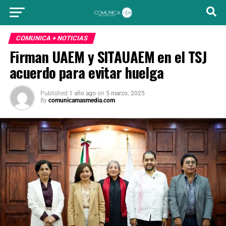
COMUNICA + NOTICIAS
Firman UAEM y SITAUAEM en el TSJ
acuerdo para evitar huelga
Published
1 año ago
on
5 marzo, 2025
By
comunicamasmedia.com