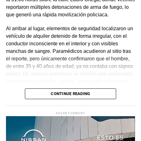
reportaron múltiples detonaciones de arma de fuego, lo
que generó una rápida movilización policiaca.
Al arribar al lugar, elementos de seguridad localizaron un
vehículo de alquiler detenido de forma irregular, con el
conductor inconsciente en el interior y con visibles
manchas de sangre. Paramédicos acudieron al sitio tras
el reporte, pero únicamente confirmaron que el hombre,
de entre 35 y 40 años de edad, ya no contaba con signos
vitales. De manera preliminar, se informó que presentaba
impactos de bala en la cabeza, además de daños en la
puerta del lado del conductor.
CONTINUE READING
La zona fue acordonada para preservar la escena,
mientras peritos de la Fiscalía Regional Oriente
ADVERTISEMENT
realizaron las diligencias correspondientes y el
levantamiento del cuerpo. Hasta el momento no se
cuenta con información sobre los agresores, y el cadáver
fue trasladado al Servicio Médico Forense en espera de