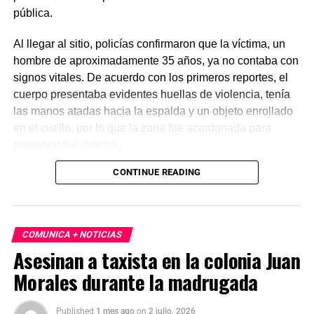
pública.
Al llegar al sitio, policías confirmaron que la víctima, un
hombre de aproximadamente 35 años, ya no contaba con
signos vitales. De acuerdo con los primeros reportes, el
cuerpo presentaba evidentes huellas de violencia, tenía
las manos atadas hacia la espalda y un objeto enrollado
en el cuello, por lo que la zona fue acordonada para
preservar los indicios.
CONTINUE READING
Las primeras investigaciones apuntan a que el hombre
habría sido abandonado en ese punto durante la
madrugada. Personal de la Fiscalía y del Servicio Médico
Forense realizó el levantamiento del cuerpo e inició la
COMUNICA + NOTICIAS
carpeta de investigación correspondiente para esclarecer
Asesinan a taxista en la colonia Juan
este homicidio.
Morales durante la madrugada
Published
1 mes ago
on
2 julio, 2026