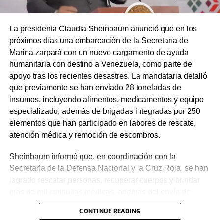
La presidenta Claudia Sheinbaum anunció que en los
próximos días una embarcación de la Secretaría de
Marina zarpará con un nuevo cargamento de ayuda
humanitaria con destino a Venezuela, como parte del
apoyo tras los recientes desastres. La mandataria detalló
que previamente se han enviado 28 toneladas de
insumos, incluyendo alimentos, medicamentos y equipo
especializado, además de brigadas integradas por 250
elementos que han participado en labores de rescate,
atención médica y remoción de escombros.
Sheinbaum informó que, en coordinación con la
Secretaría de la Defensa Nacional y la Cruz Roja, se han
logrado rescatar personas, recuperar cuerpos y brindar
más de mil consultas médicas, además del envío de
plantas de energía y materiales de apoyo. Subrayó que
CONTINUE READING
estas acciones responden a solicitudes del gobierno