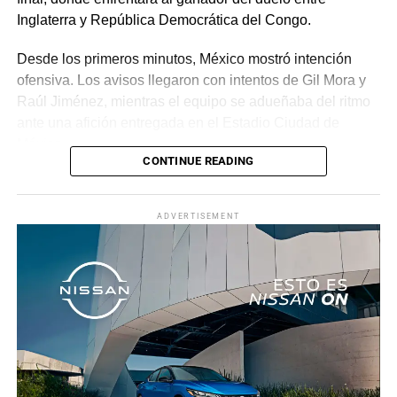
Inglaterra y República Democrática del Congo.
Desde los primeros minutos, México mostró intención
ofensiva. Los avisos llegaron con intentos de Gil Mora y
Raúl Jiménez, mientras el equipo se adueñaba del ritmo
ante una afición entregada en el Estadio Ciudad de
México.
CONTINUE READING
La recompensa llegó al minuto 22. Tras una jugada
colectiva que desordenó a la defensa ecuatoriana,
ADVERTISEMENT
Roberto “Piojo” Alvarado asistió a Julián Quiñones, quien
definió con categoría dentro del área para abrir el
marcador.
El dominio mexicano se mantuvo y no tardó en reflejarse
nuevamente. Al 31’, una recuperación en zona alta
permitió a Quiñones devolverle el balón a Raúl Jiménez,
quien sacó un potente disparo al ángulo para firmar el 2-
0.