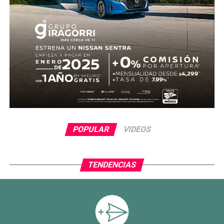
Antes del descanso, el arquero Luis Ángel “Tala” Rangel
evitó el descuento con una gran atajada, manteniendo la
ventaja para el conjunto tricolor.
En la segunda mitad, Ecuador adelantó líneas y buscó
reaccionar con cambios ofensivos, pero careció de
claridad frente al arco. México, por su parte, optó por
administrar la ventaja y buscar espacios al contragolpe.
El cierre del partido incluyó la expulsión de Piero
POPULAR
VIDEOS
Hincapié en tiempo agregado, tras una revisión del VAR,
lo que terminó por inclinar definitivamente el encuentro a
favor del Tri.
TENDENCIAS
Con este resultado, México no solo avanza de ronda, sino
que también deja atrás una larga racha negativa en
partidos decisivos, ilusionando a su afición con un equipo
que combina orden, intensidad y contundencia.