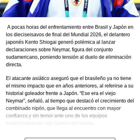
A pocas horas del enfrentamiento entre Brasil y Japón en
los dieciseisavos de final del Mundial 2026, el delantero
japonés Kento Shiogai generó polémica al lanzar
declaraciones sobre Neymar, figura del conjunto
sudamericano, poniendo tensión al duelo de eliminación
directa.
El atacante asiático aseguró que el brasileño ya no tiene
el mismo impacto que en años anteriores, al referirse a su
historial goleador frente a Japón. “Ese era el viejo
Neymar”, señaló, al tiempo que destacó el crecimiento del
combinado nipón, que llega al encuentro con mayor
confianza y sin temor ante uno de los equipos
tradicionalmente más fuertes del torneo.
Shiogai también cuestionó el papel actual de Brasil como