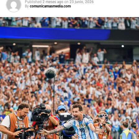
Published
2 meses ago
on
23 junio, 2026
By
comunicamasmedia.com