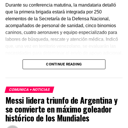
Durante su conferencia matutina, la mandataria detalló
que la primera brigada estará integrada por 250
elementos de la Secretaría de la Defensa Nacional,
acompañados de personal de sanidad, cinco binomios
caninos, cuatro aeronaves y equipo especializado para
labores de búsqueda, rescate y atención médica. Indicó
que, una vez en territorio venezolano, se evaluarán las
necesidades para determinar el envío de apoyo adicional.
CONTINUE READING
De acuerdo con reportes oficiales, los sismos alcanzaron
magnitudes de 7.2 y 7.5, provocando daños severos,
principalmente en el estado de La Guaira, así como
cortes de energía y múltiples derrumbes. Hasta el
COMUNICA + NOTICIAS
momento no se reportan ciudadanos mexicanos
Messi lidera triunfo de Argentina y
afectados. Las autoridades mexicanas mantienen
se convierte en máximo goleador
comunicación con el gobierno venezolano y seguimiento
permanente a la emergencia.
histórico de los Mundiales