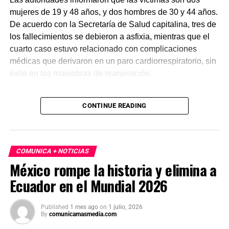
mujeres de 19 y 48 años, y dos hombres de 30 y 44 años.
De acuerdo con la Secretaría de Salud capitalina, tres de
los fallecimientos se debieron a asfixia, mientras que el
cuarto caso estuvo relacionado con complicaciones
médicas que derivaron en un paro cardiorrespiratorio, sin
éxito en las maniobras de reanimación.
El Gobierno capitalino detalló que la celebración reunió a
CONTINUE READING
cerca de 1.4 millones de personas, convirtiéndose en la
mayor concentración registrada en la ciudad. Finalmente,
las autoridades hicieron un llamado a la población a vivir
el Mundial 2026 con responsabilidad y priorizar la
COMUNICA + NOTICIAS
seguridad en eventos masivos.
México rompe la historia y elimina a
Ecuador en el Mundial 2026
Published
1 mes ago
on
1 julio, 2026
By
comunicamasmedia.com