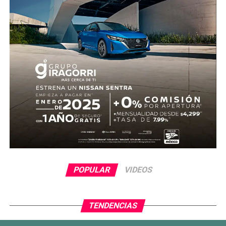
nuevamente. Al 31’, una recuperación en zona alta
permitió a Quiñones devolverle el balón a Raúl Jiménez,
quien sacó un potente disparo al ángulo para firmar el 2-
0.
Antes del descanso, el arquero Luis Ángel “Tala” Rangel
evitó el descuento con una gran atajada, manteniendo la
ventaja para el conjunto tricolor.
En la segunda mitad, Ecuador adelantó líneas y buscó
reaccionar con cambios ofensivos, pero careció de
claridad frente al arco. México, por su parte, optó por
administrar la ventaja y buscar espacios al contragolpe.
El cierre del partido incluyó la expulsión de Piero
POPULAR
VIDEOS
Hincapié en tiempo agregado, tras una revisión del VAR,
lo que terminó por inclinar definitivamente el encuentro a
favor del Tri.
TENDENCIAS
Con este resultado, México no solo avanza de ronda, sino