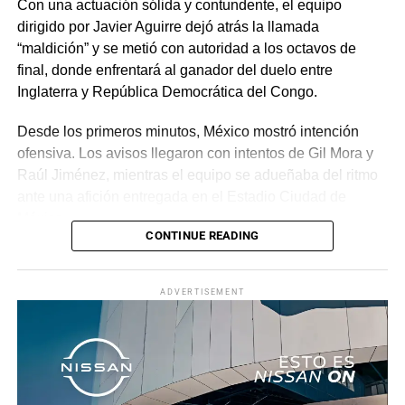
Con una actuación sólida y contundente, el equipo
dirigido por Javier Aguirre dejó atrás la llamada
“maldición” y se metió con autoridad a los octavos de
final, donde enfrentará al ganador del duelo entre
Inglaterra y República Democrática del Congo.
Desde los primeros minutos, México mostró intención
ofensiva. Los avisos llegaron con intentos de Gil Mora y
Raúl Jiménez, mientras el equipo se adueñaba del ritmo
ante una afición entregada en el Estadio Ciudad de
México.
CONTINUE READING
La recompensa llegó al minuto 22. Tras una jugada
colectiva que desordenó a la defensa ecuatoriana,
ADVERTISEMENT
Roberto “Piojo” Alvarado asistió a Julián Quiñones, quien
definió con categoría dentro del área para abrir el
marcador.
El dominio mexicano se mantuvo y no tardó en reflejarse