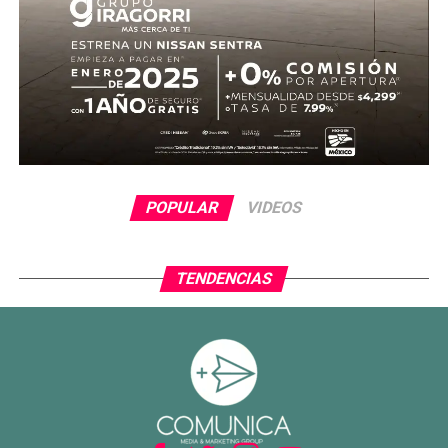
evitó el descuento con una gran atajada, manteniendo la
ventaja para el conjunto tricolor.
En la segunda mitad, Ecuador adelantó líneas y buscó
reaccionar con cambios ofensivos, pero careció de
claridad frente al arco. México, por su parte, optó por
administrar la ventaja y buscar espacios al contragolpe.
El cierre del partido incluyó la expulsión de Piero
POPULAR
VIDEOS
Hincapié en tiempo agregado, tras una revisión del VAR,
lo que terminó por inclinar definitivamente el encuentro a
favor del Tri.
TENDENCIAS
Con este resultado, México no solo avanza de ronda, sino
que también deja atrás una larga racha negativa en
partidos decisivos, ilusionando a su afición con un equipo
que combina orden, intensidad y contundencia.