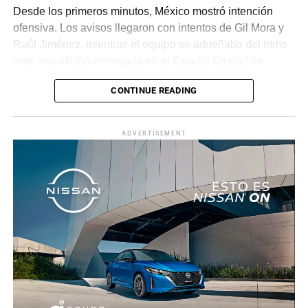
Desde los primeros minutos, México mostró intención
ofensiva. Los avisos llegaron con intentos de Gil Mora y
Raúl Jiménez, mientras el equipo se adueñaba del ritmo
ante una afición entregada en el Estadio Ciudad de
México.
CONTINUE READING
La recompensa llegó al minuto 22. Tras una jugada
colectiva que desordenó a la defensa ecuatoriana,
ADVERTISEMENT
Roberto “Piojo” Alvarado asistió a Julián Quiñones, quien
definió con categoría dentro del área para abrir el
marcador.
El dominio mexicano se mantuvo y no tardó en reflejarse
nuevamente. Al 31’, una recuperación en zona alta
permitió a Quiñones devolverle el balón a Raúl Jiménez,
quien sacó un potente disparo al ángulo para firmar el 2-
0.
Antes del descanso, el arquero Luis Ángel “Tala” Rangel