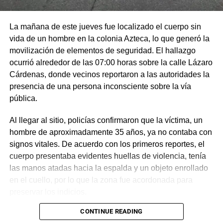
La mañana de este jueves fue localizado el cuerpo sin
vida de un hombre en la colonia Azteca, lo que generó la
movilización de elementos de seguridad. El hallazgo
ocurrió alrededor de las 07:00 horas sobre la calle Lázaro
Cárdenas, donde vecinos reportaron a las autoridades la
presencia de una persona inconsciente sobre la vía
pública.
Al llegar al sitio, policías confirmaron que la víctima, un
hombre de aproximadamente 35 años, ya no contaba con
signos vitales. De acuerdo con los primeros reportes, el
cuerpo presentaba evidentes huellas de violencia, tenía
las manos atadas hacia la espalda y un objeto enrollado
en el cuello, por lo que la zona fue acordonada para
preservar los indicios.
CONTINUE READING
Las primeras investigaciones apuntan a que el hombre