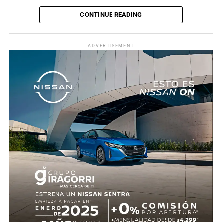
puerta del lado del conductor.
CONTINUE READING
La zona fue acordonada para preservar la escena,
mientras peritos de la Fiscalía Regional Oriente
ADVERTISEMENT
realizaron las diligencias correspondientes y el
levantamiento del cuerpo. Hasta el momento no se
cuenta con información sobre los agresores, y el cadáver
fue trasladado al Servicio Médico Forense en espera de
ser identificado, en tanto continúan las investigaciones.