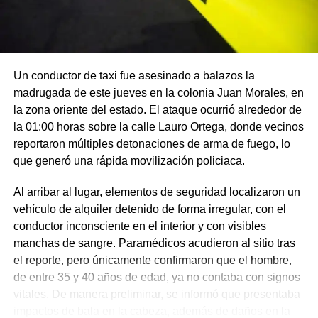
Un conductor de taxi fue asesinado a balazos la
madrugada de este jueves en la colonia Juan Morales, en
la zona oriente del estado. El ataque ocurrió alrededor de
la 01:00 horas sobre la calle Lauro Ortega, donde vecinos
reportaron múltiples detonaciones de arma de fuego, lo
que generó una rápida movilización policiaca.
Al arribar al lugar, elementos de seguridad localizaron un
vehículo de alquiler detenido de forma irregular, con el
conductor inconsciente en el interior y con visibles
manchas de sangre. Paramédicos acudieron al sitio tras
el reporte, pero únicamente confirmaron que el hombre,
de entre 35 y 40 años de edad, ya no contaba con signos
vitales. De manera preliminar, se informó que presentaba
impactos de bala en la cabeza, además de daños en la