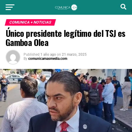
COMUNICA + NOTICIAS
Único presidente legítimo del TSJ es
Gamboa Olea
Published
1 año ago
on
21 marzo, 2025
By
comunicamasmedia.com