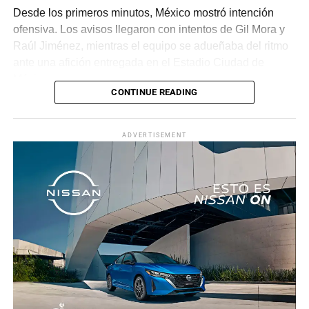
Desde los primeros minutos, México mostró intención
ofensiva. Los avisos llegaron con intentos de Gil Mora y
Raúl Jiménez, mientras el equipo se adueñaba del ritmo
ante una afición entregada en el Estadio Ciudad de
México.
CONTINUE READING
La recompensa llegó al minuto 22. Tras una jugada
colectiva que desordenó a la defensa ecuatoriana,
ADVERTISEMENT
Roberto “Piojo” Alvarado asistió a Julián Quiñones, quien
definió con categoría dentro del área para abrir el
marcador.
El dominio mexicano se mantuvo y no tardó en reflejarse
nuevamente. Al 31’, una recuperación en zona alta
permitió a Quiñones devolverle el balón a Raúl Jiménez,
quien sacó un potente disparo al ángulo para firmar el 2-
0.
Antes del descanso, el arquero Luis Ángel “Tala” Rangel