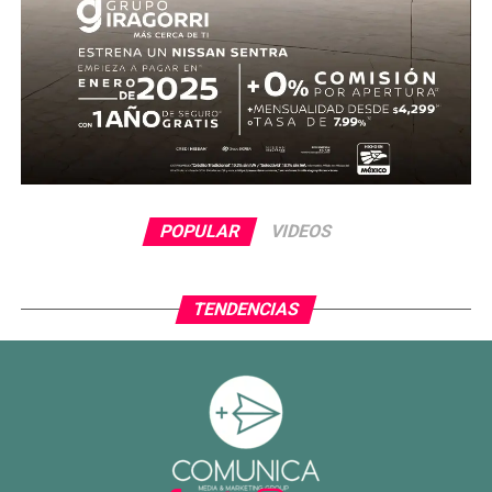
evitó el descuento con una gran atajada, manteniendo la
ventaja para el conjunto tricolor.
En la segunda mitad, Ecuador adelantó líneas y buscó
reaccionar con cambios ofensivos, pero careció de
claridad frente al arco. México, por su parte, optó por
administrar la ventaja y buscar espacios al contragolpe.
El cierre del partido incluyó la expulsión de Piero
POPULAR
VIDEOS
Hincapié en tiempo agregado, tras una revisión del VAR,
lo que terminó por inclinar definitivamente el encuentro a
favor del Tri.
TENDENCIAS
Con este resultado, México no solo avanza de ronda, sino
que también deja atrás una larga racha negativa en
partidos decisivos, ilusionando a su afición con un equipo
que combina orden, intensidad y contundencia.