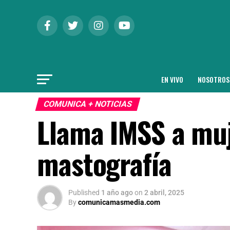
EN VIVO
NOSOTROS
COMUNICA + NOTICIAS
Llama IMSS a muj
mastografía
Published
1 año ago
on
2 abril, 2025
By
comunicamasmedia.com