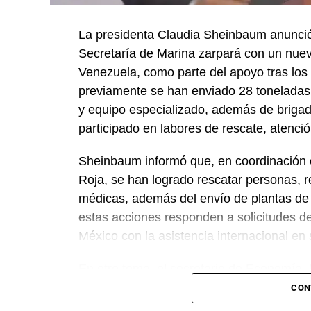
La presidenta Claudia Sheinbaum anunció
Secretaría de Marina zarpará con un nue
Venezuela, como parte del apoyo tras los 
previamente se han enviado 28 toneladas
y equipo especializado, además de briga
participado en labores de rescate, atenc
Sheinbaum informó que, en coordinación c
Roja, se han logrado rescatar personas, r
médicas, además del envío de plantas de
estas acciones responden a solicitudes d
México con la asistencia internacional en
En otro tema, el secretario de Economía,
México, Estados Unidos y Canadá (T-MEC)
CON
certidumbre a inversionistas, pese a los p