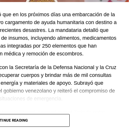
 que en los próximos días una embarcación de la
vo cargamento de ayuda humanitaria con destino a
recientes desastres. La mandataria detalló que
 de insumos, incluyendo alimentos, medicamentos
das integradas por 250 elementos que han
ión médica y remoción de escombros.
on la Secretaría de la Defensa Nacional y la Cruz
ecuperar cuerpos y brindar más de mil consultas
 energía y materiales de apoyo. Subrayó que
el gobierno venezolano y reiteró el compromiso de
 situaciones de emergencia.
 Marcelo Ebrard, aseguró que el Tratado entre
 se mantiene sin cambios y continúa ofreciendo
TINUE READING
rocesos de revisión previstos. Por su parte, la