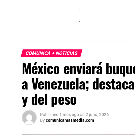
COMUNICA + NOTICIAS
México enviará buqu
a Venezuela; destaca
y del peso
Published
1 mes ago
on
2 julio, 2026
By
comunicamasmedia.com