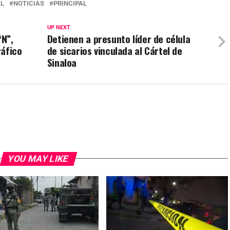
L
NOTICIAS
PRINCIPAL
UP NEXT
“N”,
Detienen a presunto líder de célula
ráfico
de sicarios vinculada al Cártel de
Sinaloa
YOU MAY LIKE