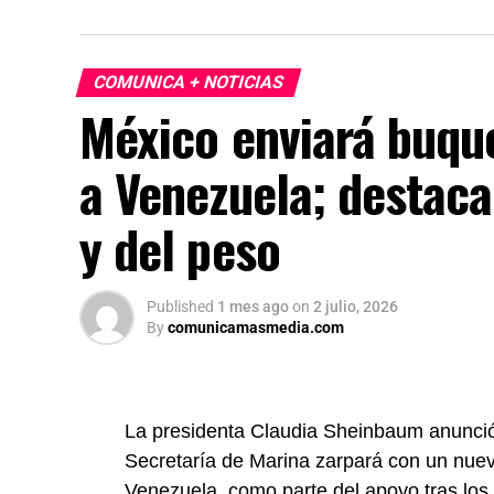
COMUNICA + NOTICIAS
México enviará buqu
a Venezuela; destaca
y del peso
Published
1 mes ago
on
2 julio, 2026
By
comunicamasmedia.com
La presidenta Claudia Sheinbaum anunció
Secretaría de Marina zarpará con un nue
Venezuela, como parte del apoyo tras los 