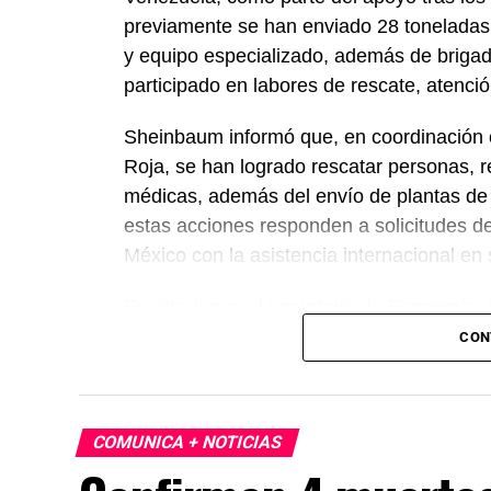
previamente se han enviado 28 toneladas
y equipo especializado, además de briga
participado en labores de rescate, atenc
Sheinbaum informó que, en coordinación c
Roja, se han logrado rescatar personas, r
médicas, además del envío de plantas de
estas acciones responden a solicitudes d
México con la asistencia internacional en
En otro tema, el secretario de Economía,
México, Estados Unidos y Canadá (T-MEC)
CON
certidumbre a inversionistas, pese a los p
presidenta afirmó que el peso mexicano se 
país es seguro para visitantes, tras los re
COMUNICA + NOTICIAS
celebraciones en la capital.