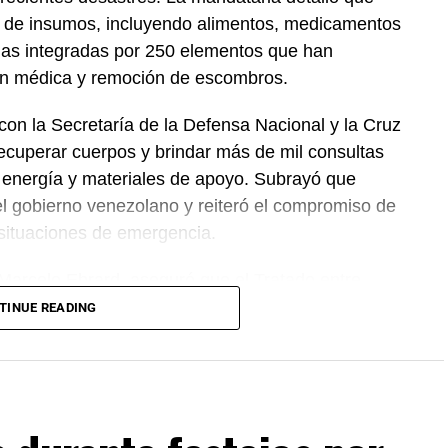
 de insumos, incluyendo alimentos, medicamentos
das integradas por 250 elementos que han
ión médica y remoción de escombros.
on la Secretaría de la Defensa Nacional y la Cruz
ecuperar cuerpos y brindar más de mil consultas
 energía y materiales de apoyo. Subrayó que
el gobierno venezolano y reiteró el compromiso de
 situaciones de emergencia.
 Marcelo Ebrard, aseguró que el Tratado entre
 se mantiene sin cambios y continúa ofreciendo
TINUE READING
rocesos de revisión previstos. Por su parte, la
mantiene estable frente al dólar y reiteró que el
cientes incidentes registrados durante