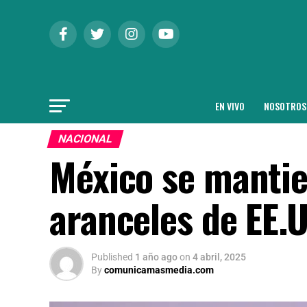
EN VIVO
NOSOTROS
NACIONAL
México se mantie
aranceles de EE.
Published
1 año ago
on
4 abril, 2025
By
comunicamasmedia.com