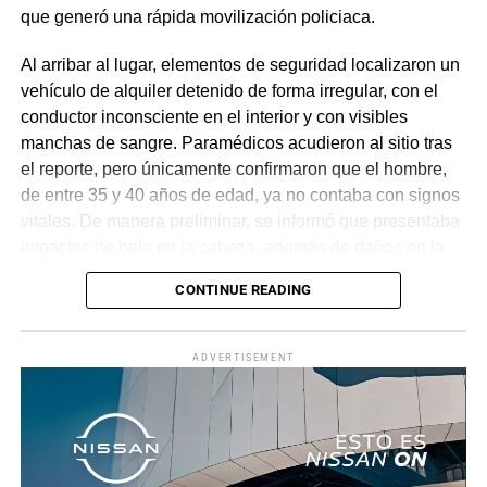
que generó una rápida movilización policiaca.
Al arribar al lugar, elementos de seguridad localizaron un
vehículo de alquiler detenido de forma irregular, con el
conductor inconsciente en el interior y con visibles
manchas de sangre. Paramédicos acudieron al sitio tras
el reporte, pero únicamente confirmaron que el hombre,
de entre 35 y 40 años de edad, ya no contaba con signos
vitales. De manera preliminar, se informó que presentaba
impactos de bala en la cabeza, además de daños en la
puerta del lado del conductor.
CONTINUE READING
La zona fue acordonada para preservar la escena,
mientras peritos de la Fiscalía Regional Oriente
ADVERTISEMENT
realizaron las diligencias correspondientes y el
levantamiento del cuerpo. Hasta el momento no se
cuenta con información sobre los agresores, y el cadáver
fue trasladado al Servicio Médico Forense en espera de
ser identificado, en tanto continúan las investigaciones.