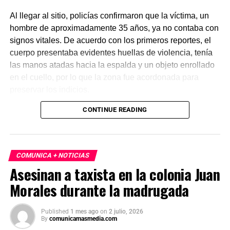
Al llegar al sitio, policías confirmaron que la víctima, un
hombre de aproximadamente 35 años, ya no contaba con
signos vitales. De acuerdo con los primeros reportes, el
cuerpo presentaba evidentes huellas de violencia, tenía
las manos atadas hacia la espalda y un objeto enrollado
en el cuello, por lo que la zona fue acordonada para
preservar los indicios.
CONTINUE READING
Las primeras investigaciones apuntan a que el hombre
habría sido abandonado en ese punto durante la
madrugada. Personal de la Fiscalía y del Servicio Médico
Forense realizó el levantamiento del cuerpo e inició la
COMUNICA + NOTICIAS
carpeta de investigación correspondiente para esclarecer
Asesinan a taxista en la colonia Juan
este homicidio.
Morales durante la madrugada
Published
1 mes ago
on
2 julio, 2026
By
comunicamasmedia.com