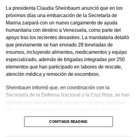
La presidenta Claudia Sheinbaum anunció que en los
próximos días una embarcación de la Secretaría de
Marina zarpará con un nuevo cargamento de ayuda
humanitaria con destino a Venezuela, como parte del
apoyo tras los recientes desastres. La mandataria detalló
que previamente se han enviado 28 toneladas de
insumos, incluyendo alimentos, medicamentos y equipo
especializado, además de brigadas integradas por 250
elementos que han participado en labores de rescate,
atención médica y remoción de escombros.
Sheinbaum informó que, en coordinación con la
Secretaría de la Defensa Nacional y la Cruz Roja, se han
logrado rescatar personas, recuperar cuerpos y brindar
más de mil consultas médicas, además del envío de
plantas de energía y materiales de apoyo. Subrayó que
CONTINUE READING
estas acciones responden a solicitudes del gobierno
venezolano y reiteró el compromiso de México con la