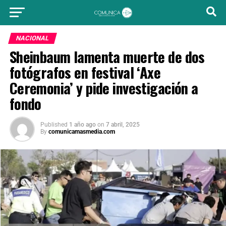
NACIONAL
Sheinbaum lamenta muerte de dos
fotógrafos en festival ‘Axe
Ceremonia’ y pide investigación a
fondo
Published
1 año ago
on
7 abril, 2025
By
comunicamasmedia.com