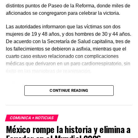
distintos puntos de Paseo de la Reforma, donde miles de
aficionados se congregaron para celebrar la victoria.
Las autoridades informaron que las víctimas son dos
mujeres de 19 y 48 años, y dos hombres de 30 y 44 años.
De acuerdo con la Secretaría de Salud capitalina, tres de
los fallecimientos se debieron a asfixia, mientras que el
cuarto caso estuvo relacionado con complicaciones
médicas que derivaron en un paro cardiorrespiratorio, sin
éxito en las maniobras de reanimación.
El Gobierno capitalino detalló que la celebración reunió a
CONTINUE READING
cerca de 1.4 millones de personas, convirtiéndose en la
mayor concentración registrada en la ciudad. Finalmente,
las autoridades hicieron un llamado a la población a vivir
el Mundial 2026 con responsabilidad y priorizar la
COMUNICA + NOTICIAS
seguridad en eventos masivos.
México rompe la historia y elimina a