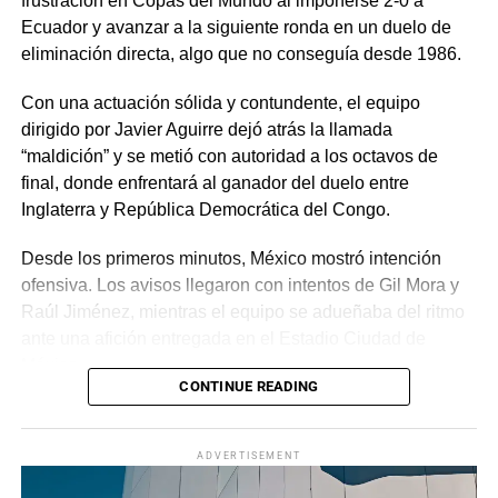
frustración en Copas del Mundo al imponerse 2-0 a
Ecuador y avanzar a la siguiente ronda en un duelo de
eliminación directa, algo que no conseguía desde 1986.
Con una actuación sólida y contundente, el equipo
dirigido por Javier Aguirre dejó atrás la llamada
“maldición” y se metió con autoridad a los octavos de
final, donde enfrentará al ganador del duelo entre
Inglaterra y República Democrática del Congo.
Desde los primeros minutos, México mostró intención
ofensiva. Los avisos llegaron con intentos de Gil Mora y
Raúl Jiménez, mientras el equipo se adueñaba del ritmo
ante una afición entregada en el Estadio Ciudad de
México.
CONTINUE READING
La recompensa llegó al minuto 22. Tras una jugada
colectiva que desordenó a la defensa ecuatoriana,
ADVERTISEMENT
Roberto “Piojo” Alvarado asistió a Julián Quiñones, quien
definió con categoría dentro del área para abrir el