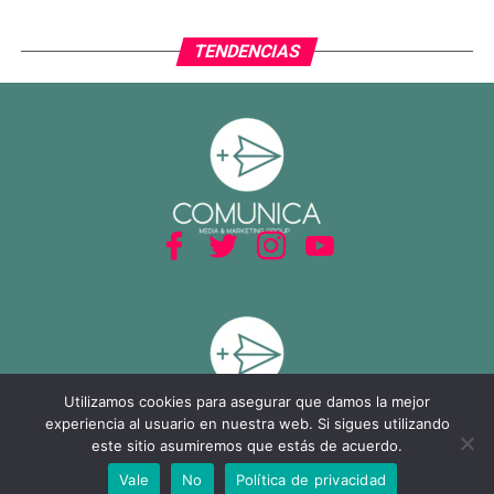
lo que terminó por inclinar definitivamente el encuentro a
favor del Tri.
TENDENCIAS
Con este resultado, México no solo avanza de ronda, sino
que también deja atrás una larga racha negativa en
partidos decisivos, ilusionando a su afición con un equipo
que combina orden, intensidad y contundencia.
Utilizamos cookies para asegurar que damos la mejor
experiencia al usuario en nuestra web. Si sigues utilizando
este sitio asumiremos que estás de acuerdo.
Vale
No
Política de privacidad
SHARE
TWEET