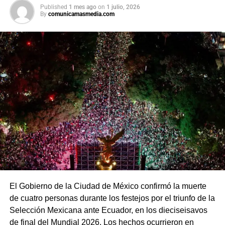
afirmó que el peso mexicano se mantiene estable frente
Published
1 mes ago
on
1 julio, 2026
al dólar y reiteró que el país es seguro para visitantes,
By
comunicamasmedia.com
tras los recientes incidentes registrados durante
celebraciones en la capital.
El Gobierno de la Ciudad de México confirmó la muerte
de cuatro personas durante los festejos por el triunfo de la
Selección Mexicana ante Ecuador, en los dieciseisavos
de final del Mundial 2026. Los hechos ocurrieron en