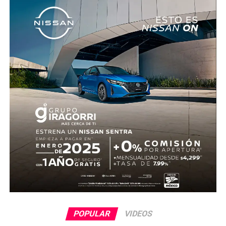
marcador.
El dominio mexicano se mantuvo y no tardó en reflejarse
nuevamente. Al 31’, una recuperación en zona alta
permitió a Quiñones devolverle el balón a Raúl Jiménez,
quien sacó un potente disparo al ángulo para firmar el 2-
0.
Antes del descanso, el arquero Luis Ángel “Tala” Rangel
evitó el descuento con una gran atajada, manteniendo la
ventaja para el conjunto tricolor.
En la segunda mitad, Ecuador adelantó líneas y buscó
reaccionar con cambios ofensivos, pero careció de
claridad frente al arco. México, por su parte, optó por
administrar la ventaja y buscar espacios al contragolpe.
El cierre del partido incluyó la expulsión de Piero
POPULAR
VIDEOS
Hincapié en tiempo agregado, tras una revisión del VAR,