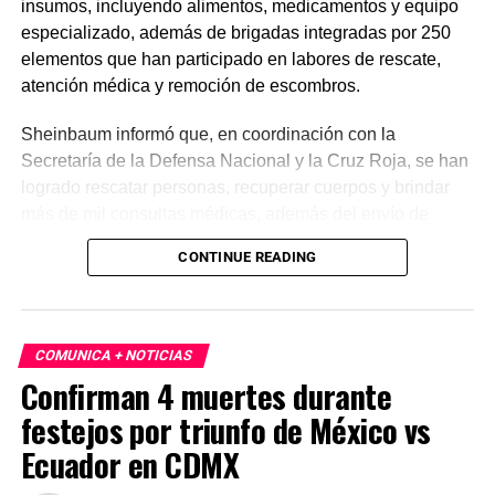
insumos, incluyendo alimentos, medicamentos y equipo
especializado, además de brigadas integradas por 250
elementos que han participado en labores de rescate,
atención médica y remoción de escombros.
Sheinbaum informó que, en coordinación con la
Secretaría de la Defensa Nacional y la Cruz Roja, se han
logrado rescatar personas, recuperar cuerpos y brindar
más de mil consultas médicas, además del envío de
plantas de energía y materiales de apoyo. Subrayó que
CONTINUE READING
estas acciones responden a solicitudes del gobierno
venezolano y reiteró el compromiso de México con la
asistencia internacional en situaciones de emergencia.
COMUNICA + NOTICIAS
En otro tema, el secretario de Economía, Marcelo Ebrard,
Confirman 4 muertes durante
aseguró que el Tratado entre México, Estados Unidos y
festejos por triunfo de México vs
Canadá (T-MEC) se mantiene sin cambios y continúa
ofreciendo certidumbre a inversionistas, pese a los
Ecuador en CDMX
procesos de revisión previstos. Por su parte, la presidenta