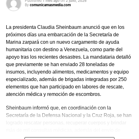
Published
1 mes ago
on
2 julio, 2026
By
comunicamasmedia.com
La presidenta Claudia Sheinbaum anunció que en los
próximos días una embarcación de la Secretaría de
Marina zarpará con un nuevo cargamento de ayuda
humanitaria con destino a Venezuela, como parte del
apoyo tras los recientes desastres. La mandataria detalló
que previamente se han enviado 28 toneladas de
insumos, incluyendo alimentos, medicamentos y equipo
especializado, además de brigadas integradas por 250
elementos que han participado en labores de rescate,
atención médica y remoción de escombros.
Sheinbaum informó que, en coordinación con la
Secretaría de la Defensa Nacional y la Cruz Roja, se han
logrado rescatar personas, recuperar cuerpos y brindar
más de mil consultas médicas, además del envío de
plantas de energía y materiales de apoyo. Subrayó que