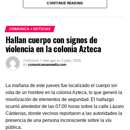
CONTINUE READING
estas acciones responden a solicitudes del gobierno
venezolano y reiteró el compromiso de México con la
asistencia internacional en situaciones de emergencia.
COMUNICA + NOTICIAS
En otro tema, el secretario de Economía, Marcelo Ebrard,
Hallan cuerpo con signos de
aseguró que el Tratado entre México, Estados Unidos y
violencia en la colonia Azteca
Canadá (T-MEC) se mantiene sin cambios y continúa
ofreciendo certidumbre a inversionistas, pese a los
procesos de revisión previstos. Por su parte, la presidenta
Published
1 mes ago
on
2 julio, 2026
By
comunicamasmedia.com
afirmó que el peso mexicano se mantiene estable frente
al dólar y reiteró que el país es seguro para visitantes,
tras los recientes incidentes registrados durante
La mañana de este jueves fue localizado el cuerpo sin
celebraciones en la capital.
vida de un hombre en la colonia Azteca, lo que generó la
movilización de elementos de seguridad. El hallazgo
ocurrió alrededor de las 07:00 horas sobre la calle Lázaro
Cárdenas, donde vecinos reportaron a las autoridades la
presencia de una persona inconsciente sobre la vía
pública.