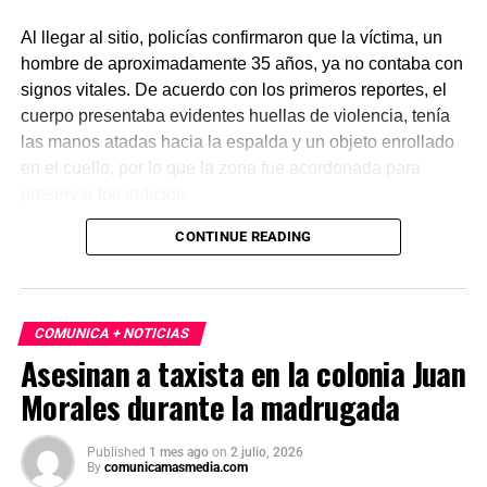
Al llegar al sitio, policías confirmaron que la víctima, un
hombre de aproximadamente 35 años, ya no contaba con
signos vitales. De acuerdo con los primeros reportes, el
cuerpo presentaba evidentes huellas de violencia, tenía
las manos atadas hacia la espalda y un objeto enrollado
en el cuello, por lo que la zona fue acordonada para
preservar los indicios.
CONTINUE READING
Las primeras investigaciones apuntan a que el hombre
habría sido abandonado en ese punto durante la
madrugada. Personal de la Fiscalía y del Servicio Médico
Forense realizó el levantamiento del cuerpo e inició la
COMUNICA + NOTICIAS
carpeta de investigación correspondiente para esclarecer
Asesinan a taxista en la colonia Juan
este homicidio.
Morales durante la madrugada
Published
1 mes ago
on
2 julio, 2026
By
comunicamasmedia.com