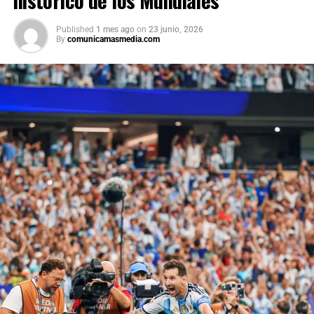
Published
1 mes ago
on
23 junio, 2026
By
comunicamasmedia.com