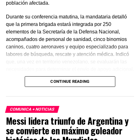
población afectada.
Durante su conferencia matutina, la mandataria detalló
que la primera brigada estará integrada por 250
elementos de la Secretaría de la Defensa Nacional,
acompañados de personal de sanidad, cinco binomios
caninos, cuatro aeronaves y equipo especializado para
labores de búsqueda, rescate y atención médica. Indicó
que, una vez en territorio venezolano, se evaluarán las
necesidades para determinar el envío de apoyo adicional.
CONTINUE READING
De acuerdo con reportes oficiales, los sismos alcanzaron
magnitudes de 7.2 y 7.5, provocando daños severos,
principalmente en el estado de La Guaira, así como
cortes de energía y múltiples derrumbes. Hasta el
COMUNICA + NOTICIAS
momento no se reportan ciudadanos mexicanos
Messi lidera triunfo de Argentina y
afectados. Las autoridades mexicanas mantienen
se convierte en máximo goleador
comunicación con el gobierno venezolano y seguimiento
permanente a la emergencia.
histórico de los Mundiales