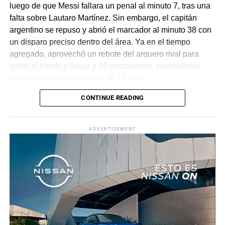
luego de que Messi fallara un penal al minuto 7, tras una
falta sobre Lautaro Martínez. Sin embargo, el capitán
argentino se repuso y abrió el marcador al minuto 38 con
un disparo preciso dentro del área. Ya en el tiempo
agregado, aprovechó un rebote del arquero rival para
sellar el triunfo y llegar a 18 anotaciones mundialistas,
superando la marca previa de 16 goles.
CONTINUE READING
Con este resultado, el conjunto dirigido por Lionel Scaloni
avanza con paso firme en el torneo. Tras el partido, Messi
reconoció su frustración inicial por el penal fallado, pero
ADVERTISEMENT
destacó la importancia de la victoria, mientras que el
técnico argentino subrayó la dificultad del encuentro y
valoró la clasificación del equipo a la siguiente ronda.