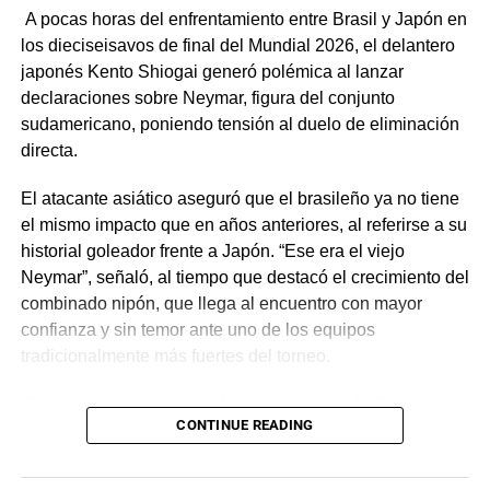
A pocas horas del enfrentamiento entre Brasil y Japón en
los dieciseisavos de final del Mundial 2026, el delantero
japonés Kento Shiogai generó polémica al lanzar
declaraciones sobre Neymar, figura del conjunto
sudamericano, poniendo tensión al duelo de eliminación
directa.
El atacante asiático aseguró que el brasileño ya no tiene
el mismo impacto que en años anteriores, al referirse a su
historial goleador frente a Japón. “Ese era el viejo
Neymar”, señaló, al tiempo que destacó el crecimiento del
combinado nipón, que llega al encuentro con mayor
confianza y sin temor ante uno de los equipos
tradicionalmente más fuertes del torneo.
Shiogai también cuestionó el papel actual de Brasil como
CONTINUE READING
favorito al título, al considerar que selecciones como
Francia y Argentina atraviesan un mejor momento
futbolístico. No obstante, reconoció la calidad del rival y