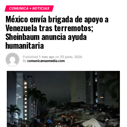
afirmó que una eventual victoria impulsaría anímicamente
COMUNICA + NOTICIAS
a Japón en su camino dentro del Mundial.
México envía brigada de apoyo a
Venezuela tras terremotos;
Sheinbaum anuncia ayuda
humanitaria
Published
1 mes ago
on
25 junio, 2026
By
comunicamasmedia.com