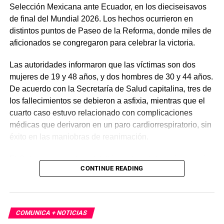
Selección Mexicana ante Ecuador, en los dieciseisavos
de final del Mundial 2026. Los hechos ocurrieron en
distintos puntos de Paseo de la Reforma, donde miles de
aficionados se congregaron para celebrar la victoria.
Las autoridades informaron que las víctimas son dos
mujeres de 19 y 48 años, y dos hombres de 30 y 44 años.
De acuerdo con la Secretaría de Salud capitalina, tres de
los fallecimientos se debieron a asfixia, mientras que el
cuarto caso estuvo relacionado con complicaciones
médicas que derivaron en un paro cardiorrespiratorio, sin
éxito en las maniobras de reanimación.
El Gobierno capitalino detalló que la celebración reunió a
CONTINUE READING
cerca de 1.4 millones de personas, convirtiéndose en la
mayor concentración registrada en la ciudad. Finalmente,
las autoridades hicieron un llamado a la población a vivir
el Mundial 2026 con responsabilidad y priorizar la
COMUNICA + NOTICIAS
seguridad en eventos masivos.