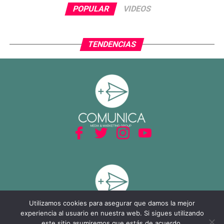
El cierre del partido incluyó la expulsión de Piero
POPULAR
VIDEOS
Hincapié en tiempo agregado, tras una revisión del VAR,
lo que terminó por inclinar definitivamente el encuentro a
favor del Tri.
TENDENCIAS
Con este resultado, México no solo avanza de ronda, sino
que también deja atrás una larga racha negativa en
partidos decisivos, ilusionando a su afición con un equipo
que combina orden, intensidad y contundencia.
Utilizamos cookies para asegurar que damos la mejor
experiencia al usuario en nuestra web. Si sigues utilizando
este sitio asumiremos que estás de acuerdo.