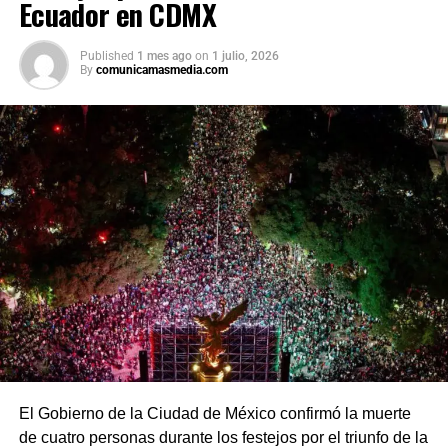
Ecuador en CDMX
procesos de revisión previstos. Por su parte, la presidenta
afirmó que el peso mexicano se mantiene estable frente
Published
1 mes ago
on
1 julio, 2026
al dólar y reiteró que el país es seguro para visitantes,
By
comunicamasmedia.com
tras los recientes incidentes registrados durante
celebraciones en la capital.
El Gobierno de la Ciudad de México confirmó la muerte
de cuatro personas durante los festejos por el triunfo de la