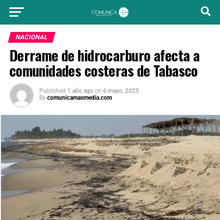
NACIONAL
Derrame de hidrocarburo afecta a
comunidades costeras de Tabasco
Published
1 año ago
on
6 mayo, 2025
By
comunicamasmedia.com