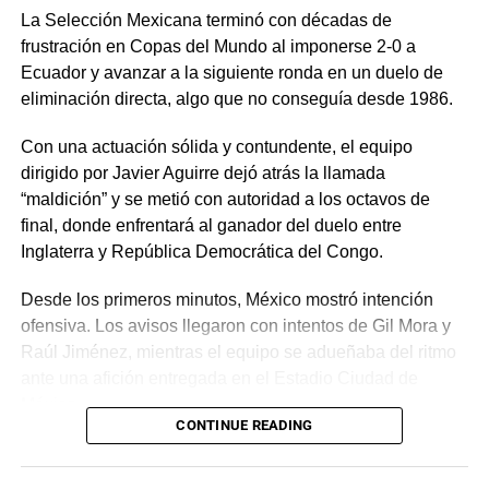
La Selección Mexicana terminó con décadas de
frustración en Copas del Mundo al imponerse 2-0 a
Ecuador y avanzar a la siguiente ronda en un duelo de
eliminación directa, algo que no conseguía desde 1986.
Con una actuación sólida y contundente, el equipo
dirigido por Javier Aguirre dejó atrás la llamada
“maldición” y se metió con autoridad a los octavos de
final, donde enfrentará al ganador del duelo entre
Inglaterra y República Democrática del Congo.
Desde los primeros minutos, México mostró intención
ofensiva. Los avisos llegaron con intentos de Gil Mora y
Raúl Jiménez, mientras el equipo se adueñaba del ritmo
ante una afición entregada en el Estadio Ciudad de
México.
CONTINUE READING
La recompensa llegó al minuto 22. Tras una jugada
colectiva que desordenó a la defensa ecuatoriana,