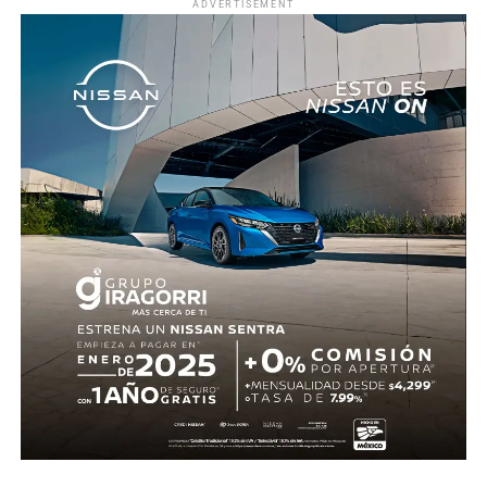
ADVERTISEMENT
Roberto “Piojo” Alvarado asistió a Julián Quiñones, quien
definió con categoría dentro del área para abrir el
marcador.
El dominio mexicano se mantuvo y no tardó en reflejarse
nuevamente. Al 31’, una recuperación en zona alta
permitió a Quiñones devolverle el balón a Raúl Jiménez,
quien sacó un potente disparo al ángulo para firmar el 2-
0.
Antes del descanso, el arquero Luis Ángel “Tala” Rangel
evitó el descuento con una gran atajada, manteniendo la
ventaja para el conjunto tricolor.
En la segunda mitad, Ecuador adelantó líneas y buscó
reaccionar con cambios ofensivos, pero careció de
claridad frente al arco. México, por su parte, optó por
administrar la ventaja y buscar espacios al contragolpe.