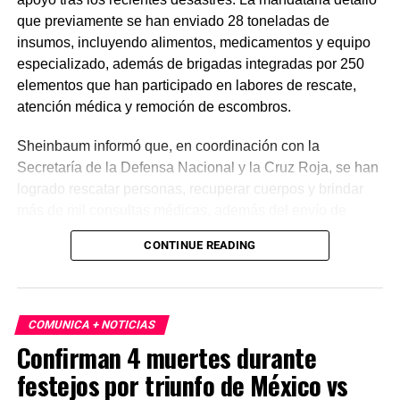
que previamente se han enviado 28 toneladas de
insumos, incluyendo alimentos, medicamentos y equipo
especializado, además de brigadas integradas por 250
elementos que han participado en labores de rescate,
atención médica y remoción de escombros.
Sheinbaum informó que, en coordinación con la
Secretaría de la Defensa Nacional y la Cruz Roja, se han
logrado rescatar personas, recuperar cuerpos y brindar
más de mil consultas médicas, además del envío de
plantas de energía y materiales de apoyo. Subrayó que
CONTINUE READING
estas acciones responden a solicitudes del gobierno
venezolano y reiteró el compromiso de México con la
asistencia internacional en situaciones de emergencia.
COMUNICA + NOTICIAS
En otro tema, el secretario de Economía, Marcelo Ebrard,
Confirman 4 muertes durante
aseguró que el Tratado entre México, Estados Unidos y
festejos por triunfo de México vs
Canadá (T-MEC) se mantiene sin cambios y continúa
ofreciendo certidumbre a inversionistas, pese a los