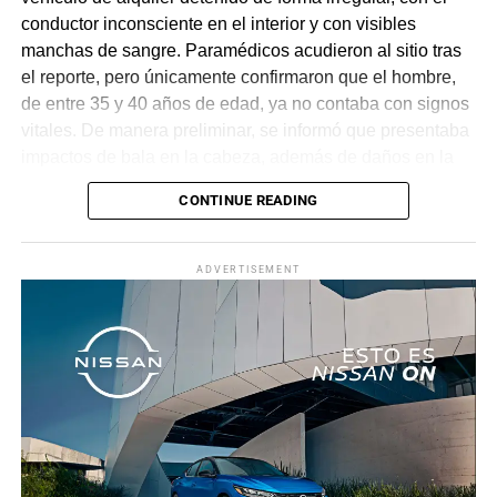
conductor inconsciente en el interior y con visibles
manchas de sangre. Paramédicos acudieron al sitio tras
el reporte, pero únicamente confirmaron que el hombre,
de entre 35 y 40 años de edad, ya no contaba con signos
vitales. De manera preliminar, se informó que presentaba
impactos de bala en la cabeza, además de daños en la
puerta del lado del conductor.
CONTINUE READING
La zona fue acordonada para preservar la escena,
mientras peritos de la Fiscalía Regional Oriente
ADVERTISEMENT
realizaron las diligencias correspondientes y el
levantamiento del cuerpo. Hasta el momento no se
cuenta con información sobre los agresores, y el cadáver
fue trasladado al Servicio Médico Forense en espera de
ser identificado, en tanto continúan las investigaciones.