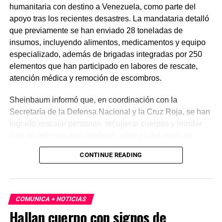
humanitaria con destino a Venezuela, como parte del
apoyo tras los recientes desastres. La mandataria detalló
que previamente se han enviado 28 toneladas de
insumos, incluyendo alimentos, medicamentos y equipo
especializado, además de brigadas integradas por 250
elementos que han participado en labores de rescate,
atención médica y remoción de escombros.
Sheinbaum informó que, en coordinación con la
Secretaría de la Defensa Nacional y la Cruz Roja, se han
logrado rescatar personas, recuperar cuerpos y brindar
más de mil consultas médicas, además del envío de
plantas de energía y materiales de apoyo. Subrayó que
CONTINUE READING
estas acciones responden a solicitudes del gobierno
venezolano y reiteró el compromiso de México con la
asistencia internacional en situaciones de emergencia.
COMUNICA + NOTICIAS
En otro tema, el secretario de Economía, Marcelo Ebrard,
Hallan cuerpo con signos de
aseguró que el Tratado entre México, Estados Unidos y