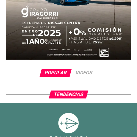
Antes del descanso, el arquero Luis Ángel “Tala” Rangel
evitó el descuento con una gran atajada, manteniendo la
ventaja para el conjunto tricolor.
En la segunda mitad, Ecuador adelantó líneas y buscó
reaccionar con cambios ofensivos, pero careció de
claridad frente al arco. México, por su parte, optó por
administrar la ventaja y buscar espacios al contragolpe.
El cierre del partido incluyó la expulsión de Piero
POPULAR
VIDEOS
Hincapié en tiempo agregado, tras una revisión del VAR,
lo que terminó por inclinar definitivamente el encuentro a
favor del Tri.
TENDENCIAS
Con este resultado, México no solo avanza de ronda, sino
que también deja atrás una larga racha negativa en
partidos decisivos, ilusionando a su afición con un equipo
que combina orden, intensidad y contundencia.