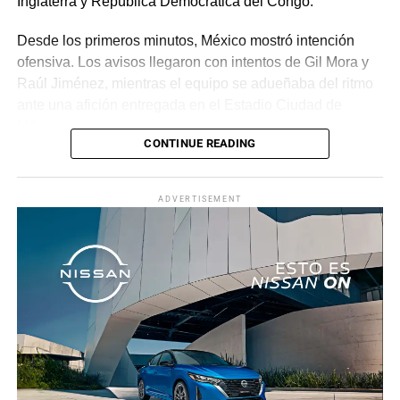
Inglaterra y República Democrática del Congo.
Desde los primeros minutos, México mostró intención
ofensiva. Los avisos llegaron con intentos de Gil Mora y
Raúl Jiménez, mientras el equipo se adueñaba del ritmo
ante una afición entregada en el Estadio Ciudad de
México.
CONTINUE READING
La recompensa llegó al minuto 22. Tras una jugada
colectiva que desordenó a la defensa ecuatoriana,
ADVERTISEMENT
Roberto “Piojo” Alvarado asistió a Julián Quiñones, quien
definió con categoría dentro del área para abrir el
marcador.
El dominio mexicano se mantuvo y no tardó en reflejarse
nuevamente. Al 31’, una recuperación en zona alta
permitió a Quiñones devolverle el balón a Raúl Jiménez,
quien sacó un potente disparo al ángulo para firmar el 2-
0.