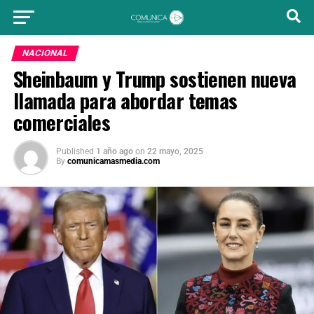
NACIONAL
Sheinbaum y Trump sostienen nueva
llamada para abordar temas
comerciales
Published
1 año ago
on
22 mayo, 2025
By
comunicamasmedia.com