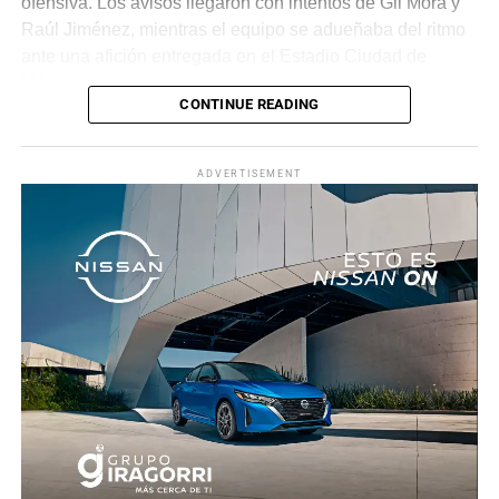
ofensiva. Los avisos llegaron con intentos de Gil Mora y
Raúl Jiménez, mientras el equipo se adueñaba del ritmo
ante una afición entregada en el Estadio Ciudad de
México.
CONTINUE READING
La recompensa llegó al minuto 22. Tras una jugada
colectiva que desordenó a la defensa ecuatoriana,
ADVERTISEMENT
Roberto “Piojo” Alvarado asistió a Julián Quiñones, quien
definió con categoría dentro del área para abrir el
marcador.
El dominio mexicano se mantuvo y no tardó en reflejarse
nuevamente. Al 31’, una recuperación en zona alta
permitió a Quiñones devolverle el balón a Raúl Jiménez,
quien sacó un potente disparo al ángulo para firmar el 2-
0.
Antes del descanso, el arquero Luis Ángel “Tala” Rangel
evitó el descuento con una gran atajada, manteniendo la
ventaja para el conjunto tricolor.