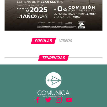
En la segunda mitad, Ecuador adelantó líneas y buscó
reaccionar con cambios ofensivos, pero careció de
claridad frente al arco. México, por su parte, optó por
administrar la ventaja y buscar espacios al contragolpe.
El cierre del partido incluyó la expulsión de Piero
POPULAR
VIDEOS
Hincapié en tiempo agregado, tras una revisión del VAR,
lo que terminó por inclinar definitivamente el encuentro a
favor del Tri.
TENDENCIAS
Con este resultado, México no solo avanza de ronda, sino
que también deja atrás una larga racha negativa en
partidos decisivos, ilusionando a su afición con un equipo
que combina orden, intensidad y contundencia.