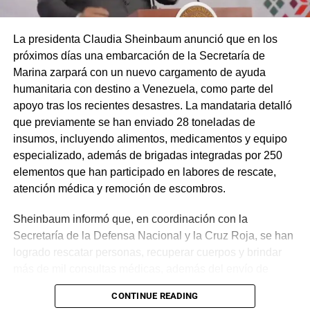
La presidenta Claudia Sheinbaum anunció que en los
próximos días una embarcación de la Secretaría de
Marina zarpará con un nuevo cargamento de ayuda
humanitaria con destino a Venezuela, como parte del
apoyo tras los recientes desastres. La mandataria detalló
que previamente se han enviado 28 toneladas de
insumos, incluyendo alimentos, medicamentos y equipo
especializado, además de brigadas integradas por 250
elementos que han participado en labores de rescate,
atención médica y remoción de escombros.
Sheinbaum informó que, en coordinación con la
Secretaría de la Defensa Nacional y la Cruz Roja, se han
logrado rescatar personas, recuperar cuerpos y brindar
más de mil consultas médicas, además del envío de
plantas de energía y materiales de apoyo. Subrayó que
CONTINUE READING
estas acciones responden a solicitudes del gobierno