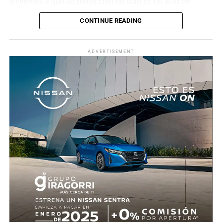
sintientes y que su protección no solo es un acto de
sensibilidad, sino una obligación constitucional, por lo
CONTINUE READING
que llamó a las instituciones a ejercer sus facultades con
responsabilidad.
ADVERTISEMENT
El acuerdo exhorta a dependencias como la Secretaría
de Desarrollo Sustentable, la Procuraduría de Protección
al Ambiente, la Fiscalía General del Estado y los
municipios, en particular al Ayuntamiento de Jojutla, a
reforzar la supervisión en eventos con animales e
investigar posibles irregularidades. Asimismo, contó con
el respaldo de diversas y diversos legisladores, quienes
coincidieron en que es necesario fortalecer la aplicación
de la ley para evitar que se repitan este tipo de hechos.