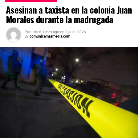
carpeta de investigación correspondiente para esclarecer
Asesinan a taxista en la colonia Juan
este homicidio.
Morales durante la madrugada
Published
1 mes ago
on
2 julio, 2026
By
comunicamasmedia.com