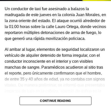
Un conductor de taxi fue asesinado a balazos la
madrugada de este jueves en la colonia Juan Morales, en
la zona oriente del estado. El ataque ocurrió alrededor de
la 01:00 horas sobre la calle Lauro Ortega, donde vecinos
reportaron múltiples detonaciones de arma de fuego, lo
que generó una rápida movilización policiaca.
Al arribar al lugar, elementos de seguridad localizaron un
vehículo de alquiler detenido de forma irregular, con el
conductor inconsciente en el interior y con visibles
manchas de sangre. Paramédicos acudieron al sitio tras
el reporte, pero únicamente confirmaron que el hombre,
de entre 35 y 40 años de edad, ya no contaba con signos
vitales. De manera preliminar, se informó que presentaba
impactos de bala en la cabeza, además de daños en la
puerta del lado del conductor.
CONTINUE READING
La zona fue acordonada para preservar la escena,