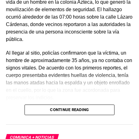
vida de un hombre en la colonia Azteca, lo que generó la
movilización de elementos de seguridad. El hallazgo
ocurrió alrededor de las 07:00 horas sobre la calle Lázaro
Cárdenas, donde vecinos reportaron a las autoridades la
presencia de una persona inconsciente sobre la vía
pública.
Al llegar al sitio, policías confirmaron que la víctima, un
hombre de aproximadamente 35 años, ya no contaba con
signos vitales. De acuerdo con los primeros reportes, el
cuerpo presentaba evidentes huellas de violencia, tenía
las manos atadas hacia la espalda y un objeto enrollado
en el cuello, por lo que la zona fue acordonada para
preservar los indicios.
CONTINUE READING
Las primeras investigaciones apuntan a que el hombre
habría sido abandonado en ese punto durante la
madrugada. Personal de la Fiscalía y del Servicio Médico
Forense realizó el levantamiento del cuerpo e inició la
COMUNICA + NOTICIAS