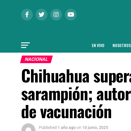
EN VIVO
NOSOTROS
NACIONAL
Chihuahua supera
sarampión; auto
de vacunación
Published
1 año ago
on
10 junio, 2025