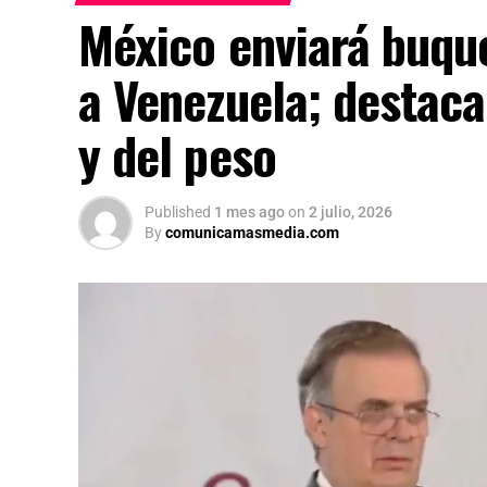
México enviará buqu
a Venezuela; destaca
y del peso
Published
1 mes ago
on
2 julio, 2026
By
comunicamasmedia.com