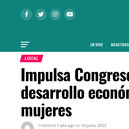
EN VIVO
NOSOTROS
LOCAL
Impulsa Congreso
desarrollo econó
mujeres
Published
1 año ago
on
10 junio, 2025