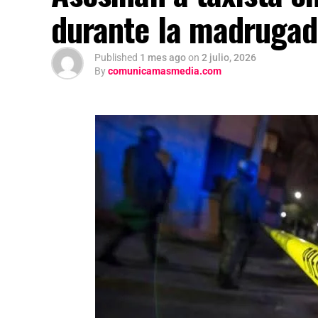
durante la madruga
Published
1 mes ago
on
2 julio, 2026
By
comunicamasmedia.com