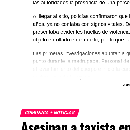
las autoridades la presencia de una perso
Al llegar al sitio, policías confirmaron 
años, ya no contaba con signos vitales. D
presentaba evidentes huellas de violencia
objeto enrollado en el cuello, por lo que 
Las primeras investigaciones apuntan a 
punto durante la madrugada. Personal de l
el levantamiento del cuerpo e inició la ca
esclarecer este homicidio.
CON
COMUNICA + NOTICIAS
Asesinan a taxista e