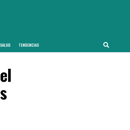
SALUD
TENDENCIAS
el
as