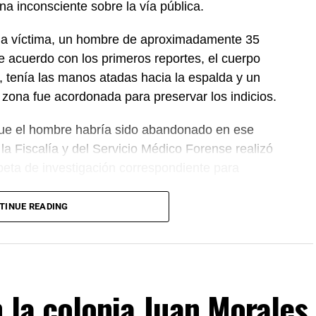
na inconsciente sobre la vía pública.
que la víctima, un hombre de aproximadamente 35
e acuerdo con los primeros reportes, el cuerpo
, tenía las manos atadas hacia la espalda y un
la zona fue acordonada para preservar los indicios.
que el hombre habría sido abandonado en ese
a Fiscalía y del Servicio Médico Forense realizó
rpeta de investigación correspondiente para
TINUE READING
n la colonia Juan Morales