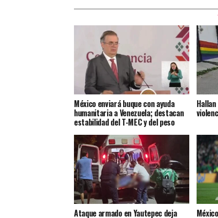
México enviará buque con ayuda
Hallan
humanitaria a Venezuela; destacan
violenc
estabilidad del T-MEC y del peso
Ataque armado en Yautepec deja
México