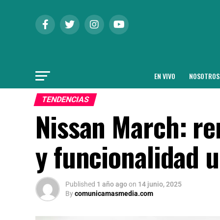
EN VIVO
NOSOTROS
TENDENCIAS
Nissan March: re
y funcionalidad 
Published
1 año ago
on
14 junio, 2025
By
comunicamasmedia.com