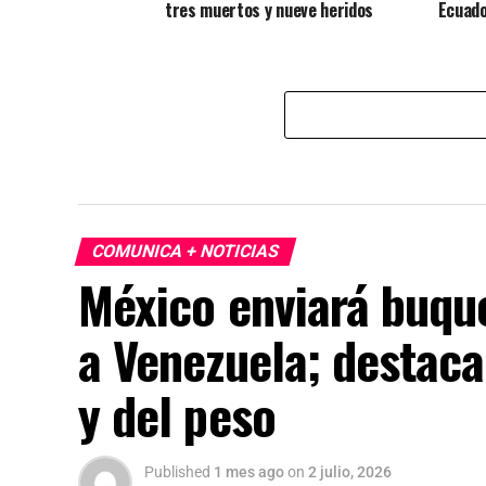
tres muertos y nueve heridos
Ecuado
COMUNICA + NOTICIAS
México enviará buqu
a Venezuela; destaca
y del peso
Published
1 mes ago
on
2 julio, 2026