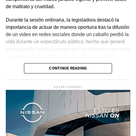
de maltrato y crueldad.
Durante la sesión ordinaria, la legisladora destacó la
importancia de actuar de manera oportuna tras la difusión
de un video en redes sociales donde un caballo perdió la
vida durante un espectáculo público, hecho que generó
preocupación social. Subrayó que los animales son seres
sintientes y que su protección no solo es un acto de
sensibilidad, sino una obligación constitucional, por lo
CONTINUE READING
que llamó a las instituciones a ejercer sus facultades con
responsabilidad.
ADVERTISEMENT
El acuerdo exhorta a dependencias como la Secretaría
de Desarrollo Sustentable, la Procuraduría de Protección
al Ambiente, la Fiscalía General del Estado y los
municipios, en particular al Ayuntamiento de Jojutla, a
reforzar la supervisión en eventos con animales e
investigar posibles irregularidades. Asimismo, contó con
el respaldo de diversas y diversos legisladores, quienes