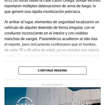
la 01:00 horas sobre la calle Lauro Ortega, donde vecinos
reportaron múltiples detonaciones de arma de fuego, lo
que generó una rápida movilización policiaca.
Al arribar al lugar, elementos de seguridad localizaron un
vehículo de alquiler detenido de forma irregular, con el
conductor inconsciente en el interior y con visibles
manchas de sangre. Paramédicos acudieron al sitio tras
el reporte, pero únicamente confirmaron que el hombre,
de entre 35 y 40 años de edad, ya no contaba con signos
vitales. De manera preliminar, se informó que presentaba
impactos de bala en la cabeza, además de daños en la
puerta del lado del conductor.
CONTINUE READING
La zona fue acordonada para preservar la escena,
mientras peritos de la Fiscalía Regional Oriente
ADVERTISEMENT
realizaron las diligencias correspondientes y el
levantamiento del cuerpo. Hasta el momento no se
cuenta con información sobre los agresores, y el cadáver