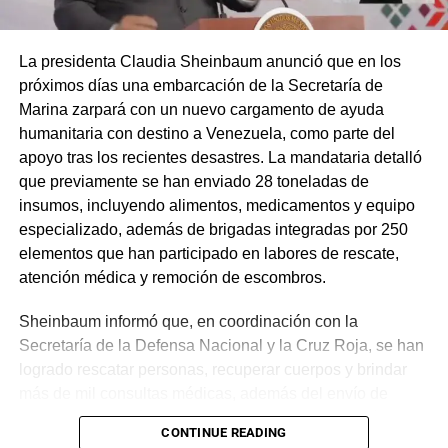
La presidenta Claudia Sheinbaum anunció que en los
próximos días una embarcación de la Secretaría de
Marina zarpará con un nuevo cargamento de ayuda
humanitaria con destino a Venezuela, como parte del
apoyo tras los recientes desastres. La mandataria detalló
que previamente se han enviado 28 toneladas de
insumos, incluyendo alimentos, medicamentos y equipo
especializado, además de brigadas integradas por 250
elementos que han participado en labores de rescate,
atención médica y remoción de escombros.
Sheinbaum informó que, en coordinación con la
Secretaría de la Defensa Nacional y la Cruz Roja, se han
logrado rescatar personas, recuperar cuerpos y brindar
más de mil consultas médicas, además del envío de
plantas de energía y materiales de apoyo. Subrayó que
CONTINUE READING
estas acciones responden a solicitudes del gobierno