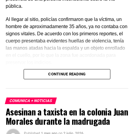
pública.
Al llegar al sitio, policías confirmaron que la víctima, un
hombre de aproximadamente 35 años, ya no contaba con
signos vitales. De acuerdo con los primeros reportes, el
cuerpo presentaba evidentes huellas de violencia, tenía
las manos atadas hacia la espalda y un objeto enrollado
en el cuello, por lo que la zona fue acordonada para
preservar los indicios.
CONTINUE READING
Las primeras investigaciones apuntan a que el hombre
habría sido abandonado en ese punto durante la
madrugada. Personal de la Fiscalía y del Servicio Médico
Forense realizó el levantamiento del cuerpo e inició la
COMUNICA + NOTICIAS
carpeta de investigación correspondiente para esclarecer
Asesinan a taxista en la colonia Juan
este homicidio.
Morales durante la madrugada
Published
1 mes ago
on
2 julio, 2026