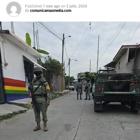
procesos de revisión previstos. Por su parte, la presidenta
Published
1 mes ago
on
2 julio, 2026
By
comunicamasmedia.com
afirmó que el peso mexicano se mantiene estable frente
al dólar y reiteró que el país es seguro para visitantes,
tras los recientes incidentes registrados durante
celebraciones en la capital.