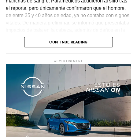
manchas de sangre. Paramédicos acudieron al sitio tras
el reporte, pero únicamente confirmaron que el hombre,
de entre 35 y 40 años de edad, ya no contaba con signos
vitales. De manera preliminar, se informó que presentaba
impactos de bala en la cabeza, además de daños en la
puerta del lado del conductor.
CONTINUE READING
La zona fue acordonada para preservar la escena,
mientras peritos de la Fiscalía Regional Oriente
ADVERTISEMENT
realizaron las diligencias correspondientes y el
levantamiento del cuerpo. Hasta el momento no se
cuenta con información sobre los agresores, y el cadáver
fue trasladado al Servicio Médico Forense en espera de
ser identificado, en tanto continúan las investigaciones.