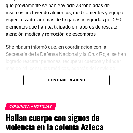
que previamente se han enviado 28 toneladas de
insumos, incluyendo alimentos, medicamentos y equipo
especializado, además de brigadas integradas por 250
elementos que han participado en labores de rescate,
atención médica y remoción de escombros.
Sheinbaum informó que, en coordinación con la
Secretaría de la Defensa Nacional y la Cruz Roja, se han
logrado rescatar personas, recuperar cuerpos y brindar
más de mil consultas médicas, además del envío de
plantas de energía y materiales de apoyo. Subrayó que
CONTINUE READING
estas acciones responden a solicitudes del gobierno
venezolano y reiteró el compromiso de México con la
asistencia internacional en situaciones de emergencia.
COMUNICA + NOTICIAS
En otro tema, el secretario de Economía, Marcelo Ebrard,
Hallan cuerpo con signos de
aseguró que el Tratado entre México, Estados Unidos y
violencia en la colonia Azteca
Canadá (T-MEC) se mantiene sin cambios y continúa
ofreciendo certidumbre a inversionistas, pese a los