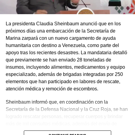
La presidenta Claudia Sheinbaum anunció que en los
próximos días una embarcación de la Secretaría de
Marina zarpará con un nuevo cargamento de ayuda
humanitaria con destino a Venezuela, como parte del
apoyo tras los recientes desastres. La mandataria detalló
que previamente se han enviado 28 toneladas de
insumos, incluyendo alimentos, medicamentos y equipo
especializado, además de brigadas integradas por 250
elementos que han participado en labores de rescate,
atención médica y remoción de escombros.
Sheinbaum informó que, en coordinación con la
Secretaría de la Defensa Nacional y la Cruz Roja, se han
logrado rescatar personas, recuperar cuerpos y brindar
más de mil consultas médicas, además del envío de
plantas de energía y materiales de apoyo. Subrayó que