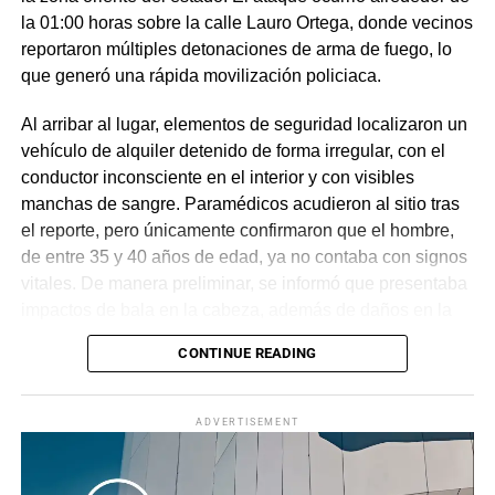
la 01:00 horas sobre la calle Lauro Ortega, donde vecinos
reportaron múltiples detonaciones de arma de fuego, lo
que generó una rápida movilización policiaca.
Al arribar al lugar, elementos de seguridad localizaron un
vehículo de alquiler detenido de forma irregular, con el
conductor inconsciente en el interior y con visibles
manchas de sangre. Paramédicos acudieron al sitio tras
el reporte, pero únicamente confirmaron que el hombre,
de entre 35 y 40 años de edad, ya no contaba con signos
vitales. De manera preliminar, se informó que presentaba
impactos de bala en la cabeza, además de daños en la
puerta del lado del conductor.
CONTINUE READING
La zona fue acordonada para preservar la escena,
mientras peritos de la Fiscalía Regional Oriente
ADVERTISEMENT
realizaron las diligencias correspondientes y el
levantamiento del cuerpo. Hasta el momento no se
cuenta con información sobre los agresores, y el cadáver