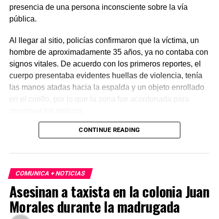
presencia de una persona inconsciente sobre la vía
pública.
Al llegar al sitio, policías confirmaron que la víctima, un
hombre de aproximadamente 35 años, ya no contaba con
signos vitales. De acuerdo con los primeros reportes, el
cuerpo presentaba evidentes huellas de violencia, tenía
las manos atadas hacia la espalda y un objeto enrollado
en el cuello, por lo que la zona fue acordonada para
preservar los indicios.
CONTINUE READING
Las primeras investigaciones apuntan a que el hombre
habría sido abandonado en ese punto durante la
madrugada. Personal de la Fiscalía y del Servicio Médico
Forense realizó el levantamiento del cuerpo e inició la
COMUNICA + NOTICIAS
carpeta de investigación correspondiente para esclarecer
Asesinan a taxista en la colonia Juan
este homicidio.
Morales durante la madrugada