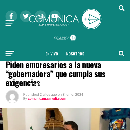
EN VIVO
NOSOTROS
COMUNICA + NOTICIAS
Piden empresarios a la nueva
COMUNICA + NOTICIAS
LOCAL
NACIONAL
“gobernadora” que cumpla sus
exigencias
INTERNACIONAL
SALUD
TENDENCIAS
Published
2 años ago
on
3 junio, 2024
By
comunicamasmedia.com