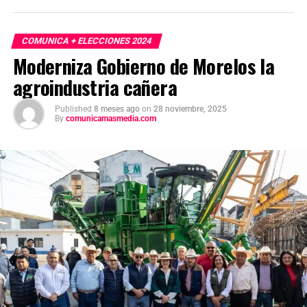
COMUNICA + ELECCIONES 2024
Moderniza Gobierno de Morelos la
agroindustria cañera
Published
8 meses ago
on
28 noviembre, 2025
By
comunicamasmedia.com