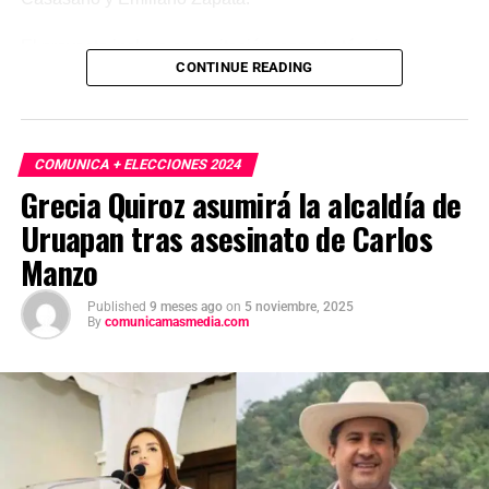
El proyecto incluye capacitación, soporte técnico y
CONTINUE READING
diagnóstico con dron, y permitirá incrementar en al menos
25% la eficiencia de recolección, mejorar los valores de
KARBE y elevar los ingresos del sector. Con estas
acciones, la administración de Margarita González
COMUNICA + ELECCIONES 2024
Saravia refuerza un modelo de desarrollo basado en
Grecia Quiroz asumirá la alcaldía de
innovación y bienestar para las familias cañeras de
Uruapan tras asesinato de Carlos
Morelos.
Manzo
Published
9 meses ago
on
5 noviembre, 2025
By
comunicamasmedia.com