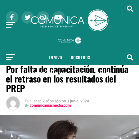
EN VIVO
NOSOTROS
COMUNICA + ELECCIONES 2024
Por falta de capacitación, continúa
COMUNICA + NOTICIAS
LOCAL
NACIONAL
el retraso en los resultados del
PREP
INTERNACIONAL
SALUD
TENDENCIAS
Published
2 años ago
on
3 junio, 2024
By
comunicamasmedia.com