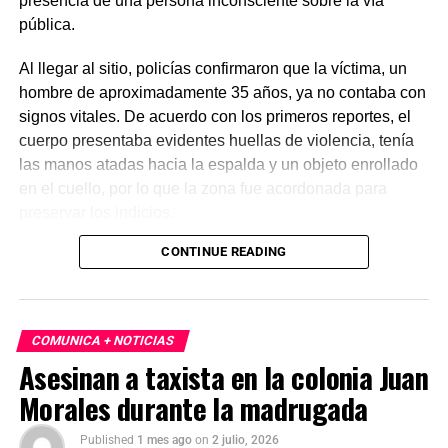
presencia de una persona inconsciente sobre la vía
pública.
Al llegar al sitio, policías confirmaron que la víctima, un
hombre de aproximadamente 35 años, ya no contaba con
signos vitales. De acuerdo con los primeros reportes, el
cuerpo presentaba evidentes huellas de violencia, tenía
las manos atadas hacia la espalda y un objeto enrollado
en el cuello, por lo que la zona fue acordonada para
preservar los indicios.
CONTINUE READING
Las primeras investigaciones apuntan a que el hombre
habría sido abandonado en ese punto durante la
madrugada. Personal de la Fiscalía y del Servicio Médico
Forense realizó el levantamiento del cuerpo e inició la
COMUNICA + NOTICIAS
carpeta de investigación correspondiente para esclarecer
Asesinan a taxista en la colonia Juan
este homicidio.
Morales durante la madrugada
Published
1 mes ago
on
2 julio, 2026