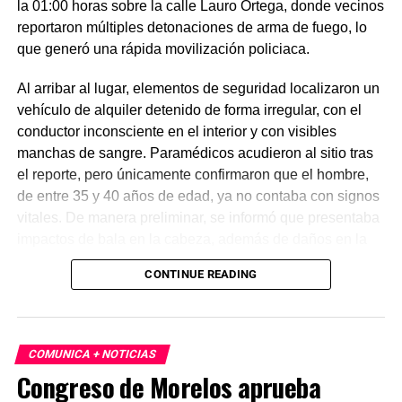
la 01:00 horas sobre la calle Lauro Ortega, donde vecinos
reportaron múltiples detonaciones de arma de fuego, lo
que generó una rápida movilización policiaca.
Al arribar al lugar, elementos de seguridad localizaron un
vehículo de alquiler detenido de forma irregular, con el
conductor inconsciente en el interior y con visibles
manchas de sangre. Paramédicos acudieron al sitio tras
el reporte, pero únicamente confirmaron que el hombre,
de entre 35 y 40 años de edad, ya no contaba con signos
vitales. De manera preliminar, se informó que presentaba
impactos de bala en la cabeza, además de daños en la
puerta del lado del conductor.
CONTINUE READING
La zona fue acordonada para preservar la escena,
mientras peritos de la Fiscalía Regional Oriente
realizaron las diligencias correspondientes y el
COMUNICA + NOTICIAS
levantamiento del cuerpo. Hasta el momento no se
Congreso de Morelos aprueba
cuenta con información sobre los agresores, y el cadáver