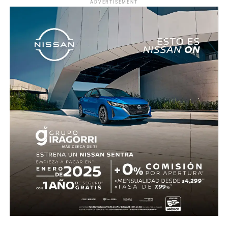
ADVERTISEMENT
El acuerdo exhorta a dependencias como la Secretaría
de Desarrollo Sustentable, la Procuraduría de Protección
al Ambiente, la Fiscalía General del Estado y los
municipios, en particular al Ayuntamiento de Jojutla, a
reforzar la supervisión en eventos con animales e
investigar posibles irregularidades. Asimismo, contó con
el respaldo de diversas y diversos legisladores, quienes
coincidieron en que es necesario fortalecer la aplicación
de la ley para evitar que se repitan este tipo de hechos.