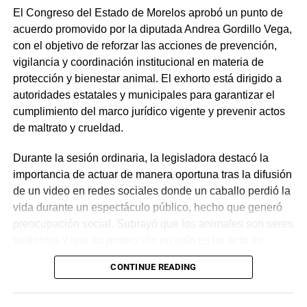
El Congreso del Estado de Morelos aprobó un punto de
acuerdo promovido por la diputada Andrea Gordillo Vega,
con el objetivo de reforzar las acciones de prevención,
vigilancia y coordinación institucional en materia de
protección y bienestar animal. El exhorto está dirigido a
autoridades estatales y municipales para garantizar el
cumplimiento del marco jurídico vigente y prevenir actos
de maltrato y crueldad.
Durante la sesión ordinaria, la legisladora destacó la
importancia de actuar de manera oportuna tras la difusión
de un video en redes sociales donde un caballo perdió la
vida durante un espectáculo público, hecho que generó
preocupación social. Subrayó que los animales son seres
sintientes y que su protección no solo es un acto de
sensibilidad, sino una obligación constitucional, por lo
CONTINUE READING
que llamó a las instituciones a ejercer sus facultades con
responsabilidad.