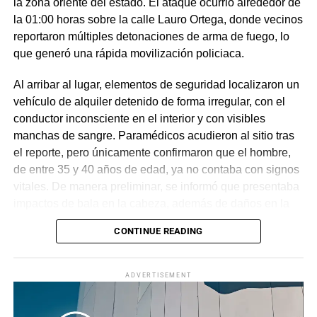
la zona oriente del estado. El ataque ocurrió alrededor de
la 01:00 horas sobre la calle Lauro Ortega, donde vecinos
reportaron múltiples detonaciones de arma de fuego, lo
que generó una rápida movilización policiaca.
Al arribar al lugar, elementos de seguridad localizaron un
vehículo de alquiler detenido de forma irregular, con el
conductor inconsciente en el interior y con visibles
manchas de sangre. Paramédicos acudieron al sitio tras
el reporte, pero únicamente confirmaron que el hombre,
de entre 35 y 40 años de edad, ya no contaba con signos
vitales. De manera preliminar, se informó que presentaba
impactos de bala en la cabeza, además de daños en la
puerta del lado del conductor.
CONTINUE READING
La zona fue acordonada para preservar la escena,
mientras peritos de la Fiscalía Regional Oriente
ADVERTISEMENT
realizaron las diligencias correspondientes y el
levantamiento del cuerpo. Hasta el momento no se