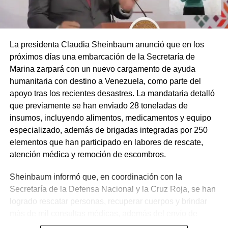
La presidenta Claudia Sheinbaum anunció que en los
próximos días una embarcación de la Secretaría de
Marina zarpará con un nuevo cargamento de ayuda
humanitaria con destino a Venezuela, como parte del
apoyo tras los recientes desastres. La mandataria detalló
que previamente se han enviado 28 toneladas de
insumos, incluyendo alimentos, medicamentos y equipo
especializado, además de brigadas integradas por 250
elementos que han participado en labores de rescate,
atención médica y remoción de escombros.
Sheinbaum informó que, en coordinación con la
Secretaría de la Defensa Nacional y la Cruz Roja, se han
logrado rescatar personas, recuperar cuerpos y brindar
más de mil consultas médicas, además del envío de
plantas de energía y materiales de apoyo. Subrayó que