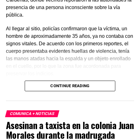
presencia de una persona inconsciente sobre la vía
pública.
Al llegar al sitio, policías confirmaron que la víctima, un
hombre de aproximadamente 35 años, ya no contaba con
signos vitales. De acuerdo con los primeros reportes, el
cuerpo presentaba evidentes huellas de violencia, tenía
las manos atadas hacia la espalda y un objeto enrollado
en el cuello, por lo que la zona fue acordonada para
preservar los indicios.
CONTINUE READING
Las primeras investigaciones apuntan a que el hombre
habría sido abandonado en ese punto durante la
madrugada. Personal de la Fiscalía y del Servicio Médico
Forense realizó el levantamiento del cuerpo e inició la
COMUNICA + NOTICIAS
carpeta de investigación correspondiente para esclarecer
Asesinan a taxista en la colonia Juan
este homicidio.
Morales durante la madrugada