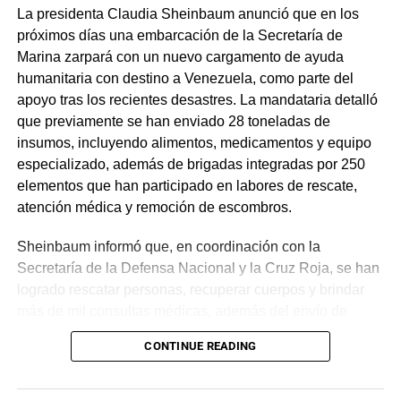
La presidenta Claudia Sheinbaum anunció que en los
próximos días una embarcación de la Secretaría de
Marina zarpará con un nuevo cargamento de ayuda
humanitaria con destino a Venezuela, como parte del
apoyo tras los recientes desastres. La mandataria detalló
que previamente se han enviado 28 toneladas de
insumos, incluyendo alimentos, medicamentos y equipo
especializado, además de brigadas integradas por 250
elementos que han participado en labores de rescate,
atención médica y remoción de escombros.
Sheinbaum informó que, en coordinación con la
Secretaría de la Defensa Nacional y la Cruz Roja, se han
logrado rescatar personas, recuperar cuerpos y brindar
más de mil consultas médicas, además del envío de
plantas de energía y materiales de apoyo. Subrayó que
CONTINUE READING
estas acciones responden a solicitudes del gobierno
venezolano y reiteró el compromiso de México con la
asistencia internacional en situaciones de emergencia.