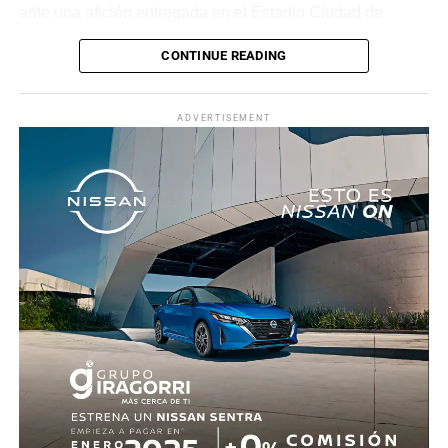
ante una afición entregada en el Estadio Ciudad de
México.
CONTINUE READING
La recompensa llegó al minuto 22. Tras una jugada
colectiva que desordenó a la defensa ecuatoriana,
ADVERTISEMENT
Roberto “Piojo” Alvarado asistió a Julián Quiñones, quien
definió con categoría dentro del área para abrir el
marcador.
El dominio mexicano se mantuvo y no tardó en reflejarse
nuevamente. Al 31’, una recuperación en zona alta
permitió a Quiñones devolverle el balón a Raúl Jiménez,
quien sacó un potente disparo al ángulo para firmar el 2-
0.
Antes del descanso, el arquero Luis Ángel “Tala” Rangel
evitó el descuento con una gran atajada, manteniendo la
ventaja para el conjunto tricolor.