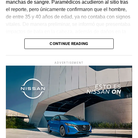
manchas de sangre. Paramédicos acudieron al sitio tras
el reporte, pero únicamente confirmaron que el hombre,
de entre 35 y 40 años de edad, ya no contaba con signos
vitales. De manera preliminar, se informó que presentaba
impactos de bala en la cabeza, además de daños en la
puerta del lado del conductor.
CONTINUE READING
La zona fue acordonada para preservar la escena,
mientras peritos de la Fiscalía Regional Oriente
ADVERTISEMENT
realizaron las diligencias correspondientes y el
levantamiento del cuerpo. Hasta el momento no se
cuenta con información sobre los agresores, y el cadáver
fue trasladado al Servicio Médico Forense en espera de
ser identificado, en tanto continúan las investigaciones.