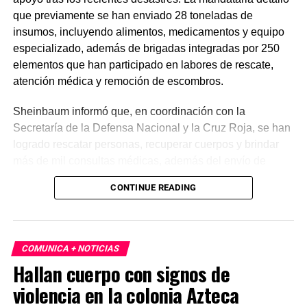
que previamente se han enviado 28 toneladas de
insumos, incluyendo alimentos, medicamentos y equipo
especializado, además de brigadas integradas por 250
elementos que han participado en labores de rescate,
atención médica y remoción de escombros.
Sheinbaum informó que, en coordinación con la
Secretaría de la Defensa Nacional y la Cruz Roja, se han
logrado rescatar personas, recuperar cuerpos y brindar
más de mil consultas médicas, además del envío de
plantas de energía y materiales de apoyo. Subrayó que
CONTINUE READING
estas acciones responden a solicitudes del gobierno
venezolano y reiteró el compromiso de México con la
asistencia internacional en situaciones de emergencia.
COMUNICA + NOTICIAS
En otro tema, el secretario de Economía, Marcelo Ebrard,
Hallan cuerpo con signos de
aseguró que el Tratado entre México, Estados Unidos y
violencia en la colonia Azteca
Canadá (T-MEC) se mantiene sin cambios y continúa
ofreciendo certidumbre a inversionistas, pese a los