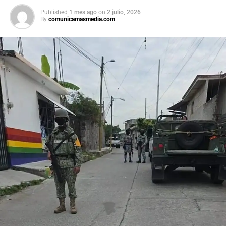
procesos de revisión previstos. Por su parte, la presidenta
Published
1 mes ago
on
2 julio, 2026
By
comunicamasmedia.com
afirmó que el peso mexicano se mantiene estable frente
al dólar y reiteró que el país es seguro para visitantes,
tras los recientes incidentes registrados durante
celebraciones en la capital.