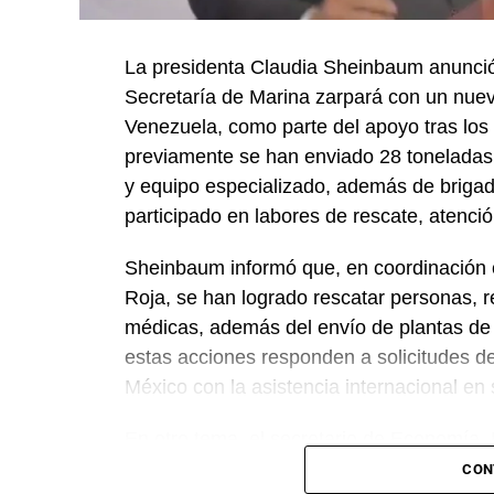
La presidenta Claudia Sheinbaum anunció
Secretaría de Marina zarpará con un nue
Venezuela, como parte del apoyo tras los 
previamente se han enviado 28 toneladas
y equipo especializado, además de briga
participado en labores de rescate, atenc
Sheinbaum informó que, en coordinación c
Roja, se han logrado rescatar personas, r
médicas, además del envío de plantas de
estas acciones responden a solicitudes d
México con la asistencia internacional en
En otro tema, el secretario de Economía,
México, Estados Unidos y Canadá (T-MEC)
CON