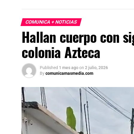
certidumbre a inversionistas, pese a los p
presidenta afirmó que el peso mexicano se 
país es seguro para visitantes, tras los re
COMUNICA + NOTICIAS
celebraciones en la capital.
Hallan cuerpo con si
colonia Azteca
Published
1 mes ago
on
2 julio, 2026
By
comunicamasmedia.com