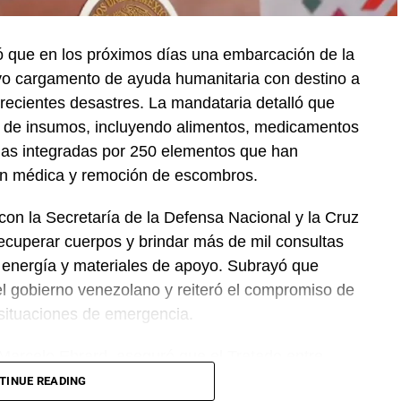
 que en los próximos días una embarcación de la
vo cargamento de ayuda humanitaria con destino a
recientes desastres. La mandataria detalló que
 de insumos, incluyendo alimentos, medicamentos
das integradas por 250 elementos que han
ión médica y remoción de escombros.
on la Secretaría de la Defensa Nacional y la Cruz
ecuperar cuerpos y brindar más de mil consultas
 energía y materiales de apoyo. Subrayó que
el gobierno venezolano y reiteró el compromiso de
 situaciones de emergencia.
 Marcelo Ebrard, aseguró que el Tratado entre
 se mantiene sin cambios y continúa ofreciendo
TINUE READING