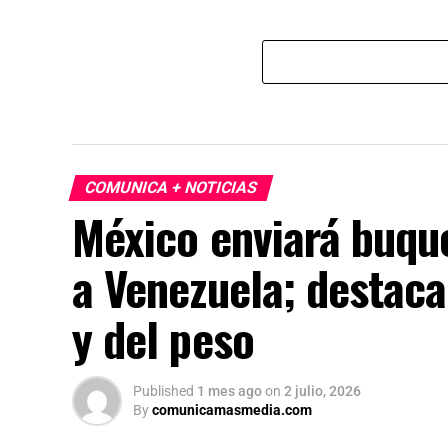
COMUNICA + NOTICIAS
México enviará buqu
a Venezuela; destaca
y del peso
Published
1 mes ago
on
2 julio, 2026
By
comunicamasmedia.com