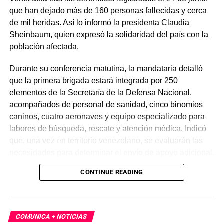
que han dejado más de 160 personas fallecidas y cerca
de mil heridas. Así lo informó la presidenta Claudia
Sheinbaum, quien expresó la solidaridad del país con la
población afectada.
Durante su conferencia matutina, la mandataria detalló
que la primera brigada estará integrada por 250
elementos de la Secretaría de la Defensa Nacional,
acompañados de personal de sanidad, cinco binomios
caninos, cuatro aeronaves y equipo especializado para
labores de búsqueda, rescate y atención médica. Indicó
que, una vez en territorio venezolano, se evaluarán las
necesidades para determinar el envío de apoyo adicional.
CONTINUE READING
De acuerdo con reportes oficiales, los sismos alcanzaron
magnitudes de 7.2 y 7.5, provocando daños severos,
principalmente en el estado de La Guaira, así como
cortes de energía y múltiples derrumbes. Hasta el
COMUNICA + NOTICIAS
momento no se reportan ciudadanos mexicanos