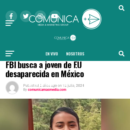
EN VIVO
NOSOTROS
INTERNACIONAL
FBI busca a joven de EU
COMUNICA + NOTICIAS
LOCAL
NACIONAL
desaparecida en México
INTERNACIONAL
SALUD
TENDENCIAS
Published
2 años ago
on
12 julio, 2024
By
comunicamasmedia.com