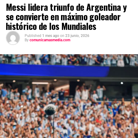
Messi lidera triunfo de Argentina y
afectados. Las autoridades mexicanas mantienen
se convierte en máximo goleador
comunicación con el gobierno venezolano y seguimiento
permanente a la emergencia.
histórico de los Mundiales
Published
1 mes ago
on
23 junio, 2026
By
comunicamasmedia.com