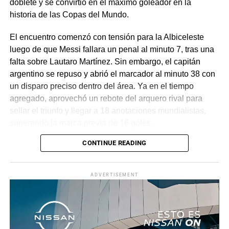
doblete y se convirtió en el máximo goleador en la
historia de las Copas del Mundo.
El encuentro comenzó con tensión para la Albiceleste
luego de que Messi fallara un penal al minuto 7, tras una
falta sobre Lautaro Martínez. Sin embargo, el capitán
argentino se repuso y abrió el marcador al minuto 38 con
un disparo preciso dentro del área. Ya en el tiempo
agregado, aprovechó un rebote del arquero rival para
sellar el triunfo y llegar a 18 anotaciones mundialistas,
superando la marca previa de 16 goles.
CONTINUE READING
Con este resultado, el conjunto dirigido por Lionel Scaloni
avanza con paso firme en el torneo. Tras el partido, Messi
reconoció su frustración inicial por el penal fallado, pero
ADVERTISEMENT
destacó la importancia de la victoria, mientras que el
técnico argentino subrayó la dificultad del encuentro y
valoró la clasificación del equipo a la siguiente ronda.