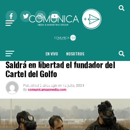
EN VIVO
NOSOTROS
INTERNACIONAL
Saldrá en libertad el fundador del
COMUNICA + NOTICIAS
LOCAL
NACIONAL
Cartel del Golfo
INTERNACIONAL
SALUD
TENDENCIAS
Published
2 años ago
on
12 julio, 2024
By
comunicamasmedia.com