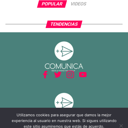
El cierre del partido incluyó la expulsión de Piero
POPULAR
VIDEOS
Hincapié en tiempo agregado, tras una revisión del VAR,
lo que terminó por inclinar definitivamente el encuentro a
favor del Tri.
TENDENCIAS
Con este resultado, México no solo avanza de ronda, sino
que también deja atrás una larga racha negativa en
partidos decisivos, ilusionando a su afición con un equipo
que combina orden, intensidad y contundencia.
Utilizamos cookies para asegurar que damos la mejor
experiencia al usuario en nuestra web. Si sigues utilizando
este sitio asumiremos que estás de acuerdo.