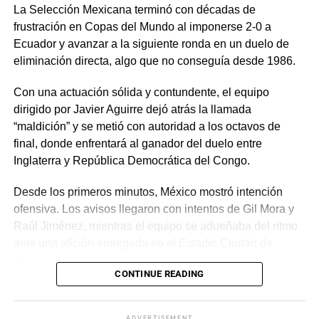
La Selección Mexicana terminó con décadas de
frustración en Copas del Mundo al imponerse 2-0 a
Ecuador y avanzar a la siguiente ronda en un duelo de
eliminación directa, algo que no conseguía desde 1986.
Con una actuación sólida y contundente, el equipo
dirigido por Javier Aguirre dejó atrás la llamada
“maldición” y se metió con autoridad a los octavos de
final, donde enfrentará al ganador del duelo entre
Inglaterra y República Democrática del Congo.
Desde los primeros minutos, México mostró intención
ofensiva. Los avisos llegaron con intentos de Gil Mora y
Raúl Jiménez, mientras el equipo se adueñaba del ritmo
ante una afición entregada en el Estadio Ciudad de
México.
CONTINUE READING
La recompensa llegó al minuto 22. Tras una jugada
colectiva que desordenó a la defensa ecuatoriana,
ADVERTISEMENT