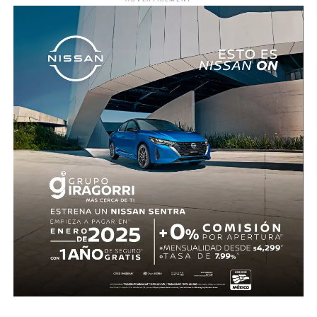
Roberto “Piojo” Alvarado asistió a Julián Quiñones, quien
definió con categoría dentro del área para abrir el
marcador.
El dominio mexicano se mantuvo y no tardó en reflejarse
nuevamente. Al 31’, una recuperación en zona alta
permitió a Quiñones devolverle el balón a Raúl Jiménez,
quien sacó un potente disparo al ángulo para firmar el 2-
0.
Antes del descanso, el arquero Luis Ángel “Tala” Rangel
evitó el descuento con una gran atajada, manteniendo la
ventaja para el conjunto tricolor.
En la segunda mitad, Ecuador adelantó líneas y buscó
reaccionar con cambios ofensivos, pero careció de
claridad frente al arco. México, por su parte, optó por
administrar la ventaja y buscar espacios al contragolpe.