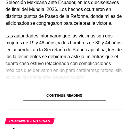
Selección Mexicana ante Ecuador, en los dieciseisavos
de final del Mundial 2026. Los hechos ocurrieron en
distintos puntos de Paseo de la Reforma, donde miles de
aficionados se congregaron para celebrar la victoria.
Las autoridades informaron que las víctimas son dos
mujeres de 19 y 48 años, y dos hombres de 30 y 44 años.
De acuerdo con la Secretaría de Salud capitalina, tres de
los fallecimientos se debieron a asfixia, mientras que el
cuarto caso estuvo relacionado con complicaciones
médicas que derivaron en un paro cardiorrespiratorio, sin
éxito en las maniobras de reanimación.
El Gobierno capitalino detalló que la celebración reunió a
CONTINUE READING
cerca de 1.4 millones de personas, convirtiéndose en la
mayor concentración registrada en la ciudad. Finalmente,
las autoridades hicieron un llamado a la población a vivir
el Mundial 2026 con responsabilidad y priorizar la
COMUNICA + NOTICIAS
seguridad en eventos masivos.