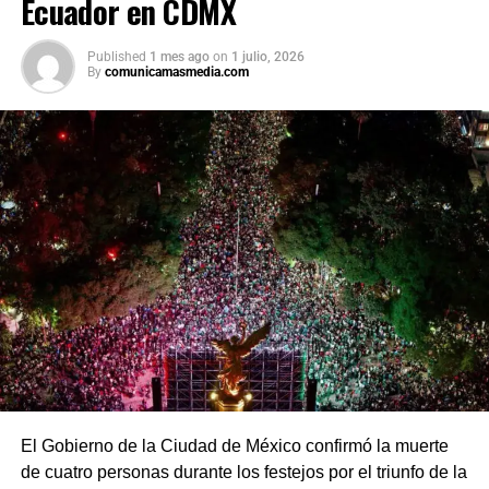
Ecuador en CDMX
procesos de revisión previstos. Por su parte, la presidenta
afirmó que el peso mexicano se mantiene estable frente
Published
1 mes ago
on
1 julio, 2026
al dólar y reiteró que el país es seguro para visitantes,
By
comunicamasmedia.com
tras los recientes incidentes registrados durante
celebraciones en la capital.
El Gobierno de la Ciudad de México confirmó la muerte
de cuatro personas durante los festejos por el triunfo de la