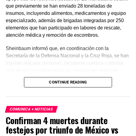
que previamente se han enviado 28 toneladas de
insumos, incluyendo alimentos, medicamentos y equipo
especializado, además de brigadas integradas por 250
elementos que han participado en labores de rescate,
atención médica y remoción de escombros.
Sheinbaum informó que, en coordinación con la
Secretaría de la Defensa Nacional y la Cruz Roja, se han
logrado rescatar personas, recuperar cuerpos y brindar
más de mil consultas médicas, además del envío de
plantas de energía y materiales de apoyo. Subrayó que
CONTINUE READING
estas acciones responden a solicitudes del gobierno
venezolano y reiteró el compromiso de México con la
asistencia internacional en situaciones de emergencia.
COMUNICA + NOTICIAS
En otro tema, el secretario de Economía, Marcelo Ebrard,
Confirman 4 muertes durante
aseguró que el Tratado entre México, Estados Unidos y
festejos por triunfo de México vs
Canadá (T-MEC) se mantiene sin cambios y continúa
ofreciendo certidumbre a inversionistas, pese a los