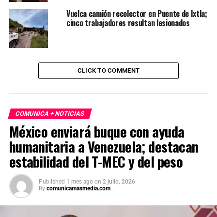
Vuelca camión recolector en Puente de Ixtla;
cinco trabajadores resultan lesionados
CLICK TO COMMENT
COMUNICA + NOTICIAS
México enviará buque con ayuda
humanitaria a Venezuela; destacan
estabilidad del T-MEC y del peso
Published
1 mes ago
on
2 julio, 2026
By
comunicamasmedia.com