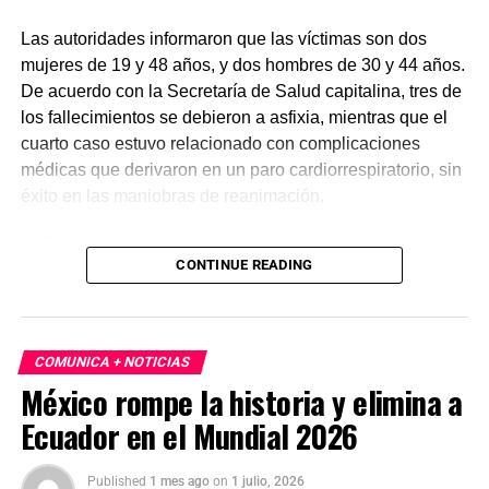
Las autoridades informaron que las víctimas son dos
mujeres de 19 y 48 años, y dos hombres de 30 y 44 años.
De acuerdo con la Secretaría de Salud capitalina, tres de
los fallecimientos se debieron a asfixia, mientras que el
cuarto caso estuvo relacionado con complicaciones
médicas que derivaron en un paro cardiorrespiratorio, sin
éxito en las maniobras de reanimación.
El Gobierno capitalino detalló que la celebración reunió a
CONTINUE READING
cerca de 1.4 millones de personas, convirtiéndose en la
mayor concentración registrada en la ciudad. Finalmente,
las autoridades hicieron un llamado a la población a vivir
el Mundial 2026 con responsabilidad y priorizar la
COMUNICA + NOTICIAS
seguridad en eventos masivos.
México rompe la historia y elimina a
Ecuador en el Mundial 2026
Published
1 mes ago
on
1 julio, 2026