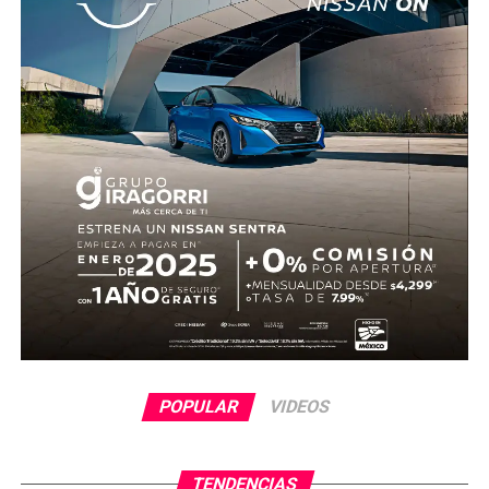
El dominio mexicano se mantuvo y no tardó en reflejarse
nuevamente. Al 31’, una recuperación en zona alta
permitió a Quiñones devolverle el balón a Raúl Jiménez,
quien sacó un potente disparo al ángulo para firmar el 2-
0.
Antes del descanso, el arquero Luis Ángel “Tala” Rangel
evitó el descuento con una gran atajada, manteniendo la
ventaja para el conjunto tricolor.
En la segunda mitad, Ecuador adelantó líneas y buscó
reaccionar con cambios ofensivos, pero careció de
claridad frente al arco. México, por su parte, optó por
administrar la ventaja y buscar espacios al contragolpe.
El cierre del partido incluyó la expulsión de Piero
POPULAR
VIDEOS
Hincapié en tiempo agregado, tras una revisión del VAR,
lo que terminó por inclinar definitivamente el encuentro a
favor del Tri.
TENDENCIAS