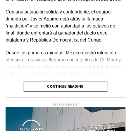
Con una actuación sólida y contundente, el equipo
dirigido por Javier Aguirre dejó atrás la llamada
“maldición” y se metió con autoridad a los octavos de
final, donde enfrentará al ganador del duelo entre
Inglaterra y República Democrática del Congo.
Desde los primeros minutos, México mostró intención
ofensiva. Los avisos llegaron con intentos de Gil Mora y
Raúl Jiménez, mientras el equipo se adueñaba del ritmo
ante una afición entregada en el Estadio Ciudad de
México.
CONTINUE READING
La recompensa llegó al minuto 22. Tras una jugada
colectiva que desordenó a la defensa ecuatoriana,
ADVERTISEMENT
Roberto “Piojo” Alvarado asistió a Julián Quiñones, quien
definió con categoría dentro del área para abrir el
marcador.