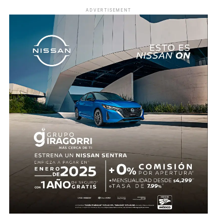
colectiva que desordenó a la defensa ecuatoriana,
ADVERTISEMENT
Roberto “Piojo” Alvarado asistió a Julián Quiñones, quien
definió con categoría dentro del área para abrir el
marcador.
El dominio mexicano se mantuvo y no tardó en reflejarse
nuevamente. Al 31’, una recuperación en zona alta
permitió a Quiñones devolverle el balón a Raúl Jiménez,
quien sacó un potente disparo al ángulo para firmar el 2-
0.
Antes del descanso, el arquero Luis Ángel “Tala” Rangel
evitó el descuento con una gran atajada, manteniendo la
ventaja para el conjunto tricolor.
En la segunda mitad, Ecuador adelantó líneas y buscó
reaccionar con cambios ofensivos, pero careció de
claridad frente al arco. México, por su parte, optó por
administrar la ventaja y buscar espacios al contragolpe.