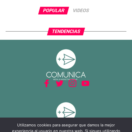
El cierre del partido incluyó la expulsión de Piero
POPULAR
VIDEOS
Hincapié en tiempo agregado, tras una revisión del VAR,
lo que terminó por inclinar definitivamente el encuentro a
favor del Tri.
TENDENCIAS
Con este resultado, México no solo avanza de ronda, sino
que también deja atrás una larga racha negativa en
partidos decisivos, ilusionando a su afición con un equipo
que combina orden, intensidad y contundencia.
Utilizamos cookies para asegurar que damos la mejor
experiencia al usuario en nuestra web. Si sigues utilizando