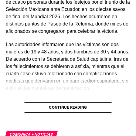
de cuatro personas durante los festejos por el triunfo de la
Selección Mexicana ante Ecuador, en los dieciseisavos
de final del Mundial 2026. Los hechos ocurrieron en
distintos puntos de Paseo de la Reforma, donde miles de
aficionados se congregaron para celebrar la victoria.
Las autoridades informaron que las víctimas son dos
mujeres de 19 y 48 años, y dos hombres de 30 y 44 años.
De acuerdo con la Secretaría de Salud capitalina, tres de
los fallecimientos se debieron a asfixia, mientras que el
cuarto caso estuvo relacionado con complicaciones
médicas que derivaron en un paro cardiorrespiratorio, sin
éxito en las maniobras de reanimación.
El Gobierno capitalino detalló que la celebración reunió a
CONTINUE READING
cerca de 1.4 millones de personas, convirtiéndose en la
mayor concentración registrada en la ciudad. Finalmente,
las autoridades hicieron un llamado a la población a vivir
el Mundial 2026 con responsabilidad y priorizar la
COMUNICA + NOTICIAS