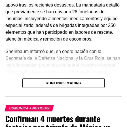
apoyo tras los recientes desastres. La mandataria detalló
que previamente se han enviado 28 toneladas de
insumos, incluyendo alimentos, medicamentos y equipo
especializado, además de brigadas integradas por 250
elementos que han participado en labores de rescate,
atención médica y remoción de escombros.
Sheinbaum informó que, en coordinación con la
Secretaría de la Defensa Nacional y la Cruz Roja, se han
logrado rescatar personas, recuperar cuerpos y brindar
más de mil consultas médicas, además del envío de
plantas de energía y materiales de apoyo. Subrayó que
CONTINUE READING
estas acciones responden a solicitudes del gobierno
venezolano y reiteró el compromiso de México con la
asistencia internacional en situaciones de emergencia.
COMUNICA + NOTICIAS
En otro tema, el secretario de Economía, Marcelo Ebrard,
Confirman 4 muertes durante
aseguró que el Tratado entre México, Estados Unidos y
Canadá (T-MEC) se mantiene sin cambios y continúa