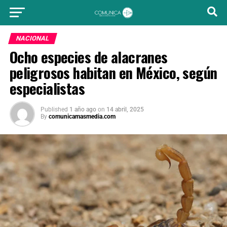
NACIONAL
Ocho especies de alacranes
peligrosos habitan en México, según
especialistas
Published
1 año ago
on
14 abril, 2025
By
comunicamasmedia.com