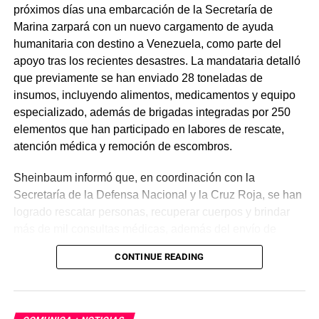
próximos días una embarcación de la Secretaría de
Marina zarpará con un nuevo cargamento de ayuda
humanitaria con destino a Venezuela, como parte del
apoyo tras los recientes desastres. La mandataria detalló
que previamente se han enviado 28 toneladas de
insumos, incluyendo alimentos, medicamentos y equipo
especializado, además de brigadas integradas por 250
elementos que han participado en labores de rescate,
atención médica y remoción de escombros.
Sheinbaum informó que, en coordinación con la
Secretaría de la Defensa Nacional y la Cruz Roja, se han
logrado rescatar personas, recuperar cuerpos y brindar
más de mil consultas médicas, además del envío de
plantas de energía y materiales de apoyo. Subrayó que
CONTINUE READING
estas acciones responden a solicitudes del gobierno
venezolano y reiteró el compromiso de México con la
asistencia internacional en situaciones de emergencia.