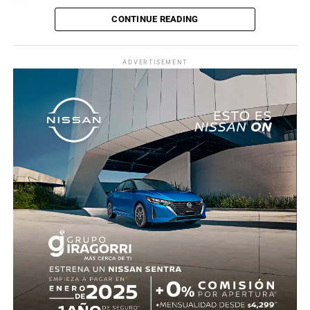
México.
CONTINUE READING
La recompensa llegó al minuto 22. Tras una jugada
colectiva que desordenó a la defensa ecuatoriana,
ADVERTISEMENT
Roberto “Piojo” Alvarado asistió a Julián Quiñones, quien
definió con categoría dentro del área para abrir el
marcador.
El dominio mexicano se mantuvo y no tardó en reflejarse
nuevamente. Al 31’, una recuperación en zona alta
permitió a Quiñones devolverle el balón a Raúl Jiménez,
quien sacó un potente disparo al ángulo para firmar el 2-
0.
Antes del descanso, el arquero Luis Ángel “Tala” Rangel
evitó el descuento con una gran atajada, manteniendo la
ventaja para el conjunto tricolor.
En la segunda mitad, Ecuador adelantó líneas y buscó