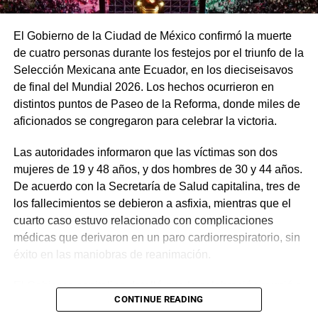
El Gobierno de la Ciudad de México confirmó la muerte
de cuatro personas durante los festejos por el triunfo de la
Selección Mexicana ante Ecuador, en los dieciseisavos
de final del Mundial 2026. Los hechos ocurrieron en
distintos puntos de Paseo de la Reforma, donde miles de
aficionados se congregaron para celebrar la victoria.
Las autoridades informaron que las víctimas son dos
mujeres de 19 y 48 años, y dos hombres de 30 y 44 años.
De acuerdo con la Secretaría de Salud capitalina, tres de
los fallecimientos se debieron a asfixia, mientras que el
cuarto caso estuvo relacionado con complicaciones
médicas que derivaron en un paro cardiorrespiratorio, sin
éxito en las maniobras de reanimación.
El Gobierno capitalino detalló que la celebración reunió a
CONTINUE READING
cerca de 1.4 millones de personas, convirtiéndose en la