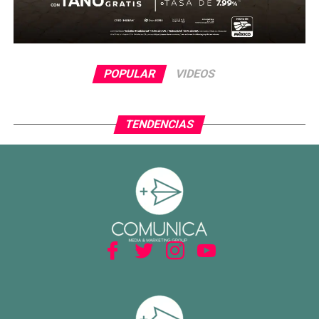
reaccionar con cambios ofensivos, pero careció de
claridad frente al arco. México, por su parte, optó por
administrar la ventaja y buscar espacios al contragolpe.
El cierre del partido incluyó la expulsión de Piero
POPULAR
VIDEOS
Hincapié en tiempo agregado, tras una revisión del VAR,
lo que terminó por inclinar definitivamente el encuentro a
favor del Tri.
TENDENCIAS
Con este resultado, México no solo avanza de ronda, sino
que también deja atrás una larga racha negativa en
partidos decisivos, ilusionando a su afición con un equipo
que combina orden, intensidad y contundencia.