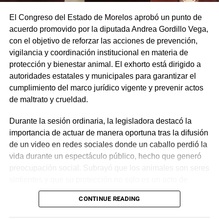
El Congreso del Estado de Morelos aprobó un punto de
acuerdo promovido por la diputada Andrea Gordillo Vega,
con el objetivo de reforzar las acciones de prevención,
vigilancia y coordinación institucional en materia de
protección y bienestar animal. El exhorto está dirigido a
autoridades estatales y municipales para garantizar el
cumplimiento del marco jurídico vigente y prevenir actos
de maltrato y crueldad.
Durante la sesión ordinaria, la legisladora destacó la
importancia de actuar de manera oportuna tras la difusión
de un video en redes sociales donde un caballo perdió la
vida durante un espectáculo público, hecho que generó
preocupación social. Subrayó que los animales son seres
sintientes y que su protección no solo es un acto de
sensibilidad, sino una obligación constitucional, por lo
CONTINUE READING
que llamó a las instituciones a ejercer sus facultades con
responsabilidad.