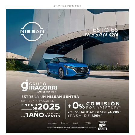
ADVERTISEMENT
El acuerdo exhorta a dependencias como la Secretaría
de Desarrollo Sustentable, la Procuraduría de Protección
al Ambiente, la Fiscalía General del Estado y los
municipios, en particular al Ayuntamiento de Jojutla, a
reforzar la supervisión en eventos con animales e
investigar posibles irregularidades. Asimismo, contó con
el respaldo de diversas y diversos legisladores, quienes
coincidieron en que es necesario fortalecer la aplicación
de la ley para evitar que se repitan este tipo de hechos.