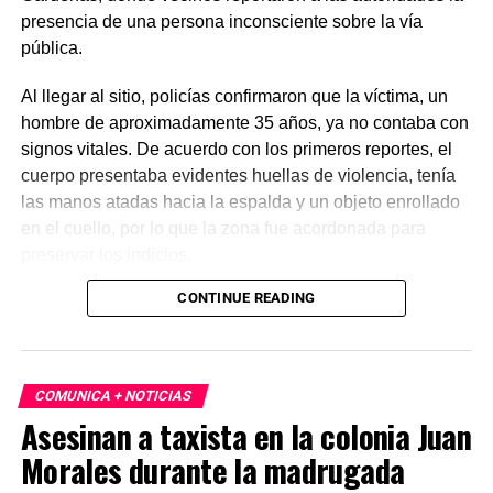
presencia de una persona inconsciente sobre la vía
pública.
Al llegar al sitio, policías confirmaron que la víctima, un
hombre de aproximadamente 35 años, ya no contaba con
signos vitales. De acuerdo con los primeros reportes, el
cuerpo presentaba evidentes huellas de violencia, tenía
las manos atadas hacia la espalda y un objeto enrollado
en el cuello, por lo que la zona fue acordonada para
preservar los indicios.
CONTINUE READING
Las primeras investigaciones apuntan a que el hombre
habría sido abandonado en ese punto durante la
madrugada. Personal de la Fiscalía y del Servicio Médico
Forense realizó el levantamiento del cuerpo e inició la
COMUNICA + NOTICIAS
carpeta de investigación correspondiente para esclarecer
Asesinan a taxista en la colonia Juan
este homicidio.
Morales durante la madrugada