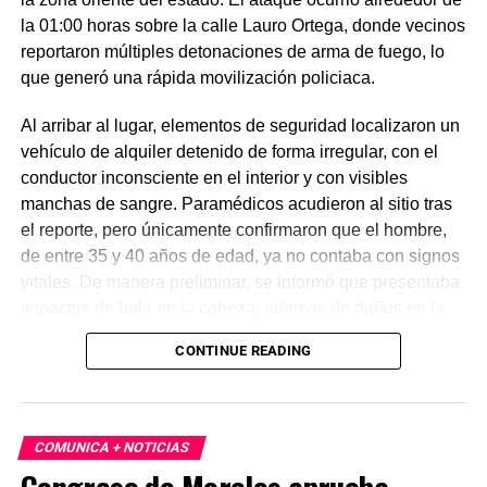
la 01:00 horas sobre la calle Lauro Ortega, donde vecinos
reportaron múltiples detonaciones de arma de fuego, lo
que generó una rápida movilización policiaca.
Al arribar al lugar, elementos de seguridad localizaron un
vehículo de alquiler detenido de forma irregular, con el
conductor inconsciente en el interior y con visibles
manchas de sangre. Paramédicos acudieron al sitio tras
el reporte, pero únicamente confirmaron que el hombre,
de entre 35 y 40 años de edad, ya no contaba con signos
vitales. De manera preliminar, se informó que presentaba
impactos de bala en la cabeza, además de daños en la
puerta del lado del conductor.
CONTINUE READING
La zona fue acordonada para preservar la escena,
mientras peritos de la Fiscalía Regional Oriente
realizaron las diligencias correspondientes y el
COMUNICA + NOTICIAS
levantamiento del cuerpo. Hasta el momento no se
cuenta con información sobre los agresores, y el cadáver